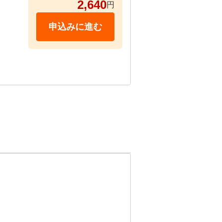
2,640
円
申込みに進む
30~
