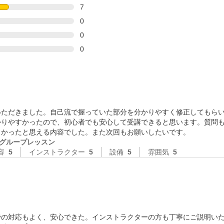
7
0
0
0
いただきました。自己流で握っていた部分を分かりやすく修正してもら
かりやすかったので、初心者でも安心して受講できると思います。質問
よかったと思える内容でした。また次回もお願いしたいです。
グループレッスン
容
5
インストラクター
5
設備
5
雰囲気
5
での対応もよく、安心できた。インストラクターの方も丁寧にご説明い