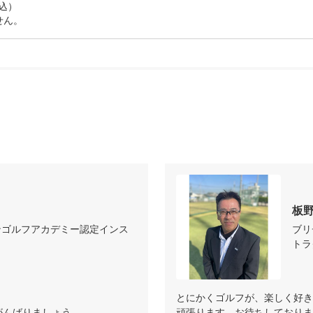
ます。

、その映像を見て

を確認します。

心者の方も、理解しやすくなります。

しょう。



す。

くなります。

って10回分のレッスンの目標を決めていきます。

板
な10回分の

ンゴルフアカデミー認定インス
ブリ
が親身になって作成します。

トラ


とにかくゴルフが、楽しく好き
ストラクターと

がんばりましょう。
頑張ります。お待ちしておりま