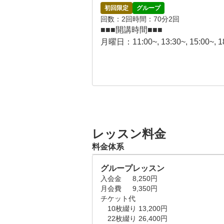
初回限定
グループ
回数
2回
時間
70分2回
■■■開講時間■■■

月曜日：11:00~, 13:30~, 15:00~, 18:
火曜日：11:00~, 13:30~, 18:00~, 18:
水曜日：9:30~, 11:00~, 13:30~, 18:0
木曜日：9:30~, 11:00~, 13:30~, 18:
金曜日：11:00~, 13:30~, 18:00~, 18:3
土曜日：8:30~, 9:00~, 10:00~, 10:30~,
日曜日：8:30~, 9:00~, 10:00~, 10:30~,
レッスン料金
■■■レッスンの流れ■■■

料金体系
プロセス1：初回カウンセリング＆
まずは、いまのあなたの状態を把
グループレッスン
経験者の場合は、インストラクタ
入会金	8,250円

カルテに記入します。クラブを握
月会費	9,350円

コースデビューしたい時期などを
チケット代

　10枚綴り 13,200円

　22枚綴り 26,400円

プロセス2：ビデオ撮影・スイング