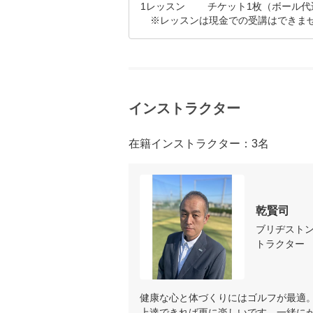
1レッスン	チケット1枚（ボール代込）

科学の目であなたのスイングを捉え
あなたのスイングをビデオで撮影し
自分では把握しにくいクセや改善点
自分の体の動きを見ることで、初
さぁ、きれいなスイングを目指しま
インストラクター
プロセス3：課題の確認・目標設定
目標があれば練習の効率も上がりま
在籍インストラクター：3名
つまり、それだけあなたの上達も速
インストラクターとじっくり話し合
プロセス4：個別メニュー作成

乾賢司
あなたの目標を達成するために最適
ブリヂスト
レッスン内容をインストラクター
トラクター
プロセス5：個別メニューの実践

後は実践あるのみです。

健康な心と体づくりにはゴルフが最適。
あなただけのメニューに従ってイン
上達できれば更に楽しいです。一緒に