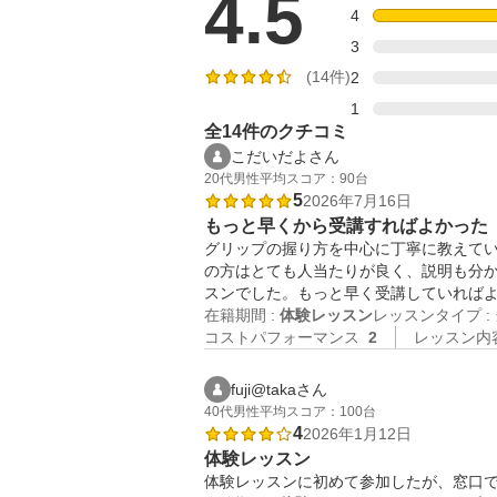
4.5
4
3
(14件)
2
1
全14件のクチコミ
こだいだよさん
20代
男性
平均スコア：90台
5
2026年7月16日
もっと早くから受講すればよかった
グリップの握り方を中心に丁寧に教えて
の方はとても人当たりが良く、説明も分
スンでした。もっと早く受講していれば
在籍期間 :
体験レッスン
レッスンタイプ :
コストパフォーマンス
2
レッスン内
fuji@takaさん
40代
男性
平均スコア：100台
4
2026年1月12日
体験レッスン
体験レッスンに初めて参加したが、窓口