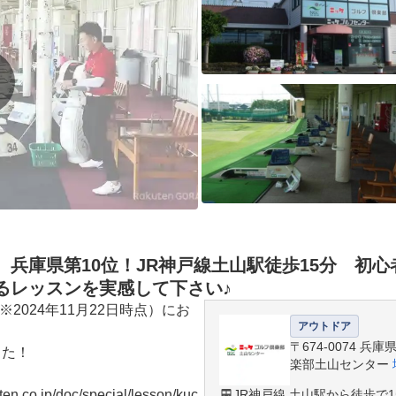
 兵庫県第10位！JR神戸線土山駅徒歩15分 初
るレッスンを実感して下さい♪
2024年11月22日時点）にお
アウトドア
〒674-0074 
た！

楽部土山センター
co.jp/doc/special/lesson/kuc
JR神戸線 土山駅から徒歩で1