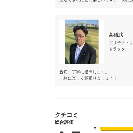
繰り返しレッスン、体に大切な動
髙礒武
ブリヂスト
トラクター
親切・丁寧に指導します。

一緒に楽しく頑張りましょう!!
クチコミ
総合評価
5