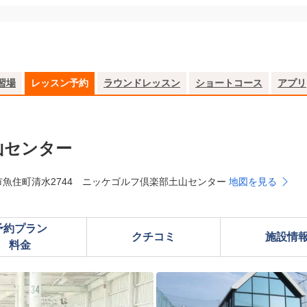
習場
レッスン予約
ラウンドレッスン
ショートコース
アプリ
山センター
市魚住町清水2744 ニッケゴルフ倶楽部土山センター
地図を見る
予約プラン

クチコミ
施設情
料金