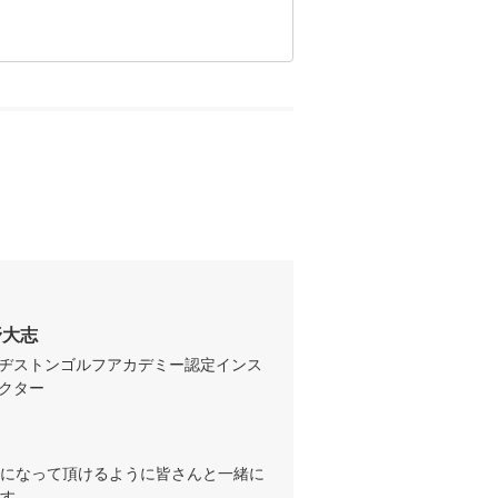
野大志
ヂストンゴルフアカデミー認定インス
クター
になって頂けるように皆さんと一緒に
す。