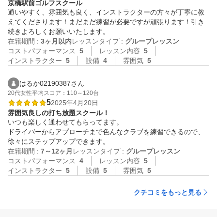
京橋駅前ゴルフスクール
通いやすく、雰囲気も良く、インストラクターの方々が丁寧に教
えてくださります！まだまだ練習が必要ですが頑張ります！引き
続きよろしくお願いいたします。
在籍期間 :
3ヶ月以内
レッスンタイプ :
グループレッスン
コストパフォーマンス
5
レッスン内容
5
インストラクター
5
設備
4
雰囲気
5
はるか02190387さん
20代
女性
平均スコア：110～120台
5
2025年4月20日
雰囲気良しの打ち放題スクール！
いつも楽しく通わせてもらってます。

ドライバーからアプローチまで色んなクラブを練習できるので、
徐々にステップアップできます。
在籍期間 :
7～12ヶ月
レッスンタイプ :
グループレッスン
コストパフォーマンス
4
レッスン内容
5
インストラクター
5
設備
5
雰囲気
5
クチコミをもっと見る