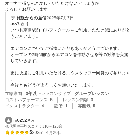
オーナー様なんとかしていただけないでしょうか

よろしくお願いします
施設からの返信
2025年7月7日
-no3-さま

いつも京橋駅前ゴルフスクールをご利用いただき誠にありがと
うございます。

エアコンについてご指摘いただきありがとうございます。

オープンの2時間前からエアコンを作動させる等の対策を実施
していきます。

更に快適にご利用いただけるようスタッフ一同努めて参ります
。

今後ともどうぞよろしくお願いいたします。
在籍期間 :
3年以上
レッスンタイプ :
グループレッスン
コストパフォーマンス
5
レッスン内容
3
インストラクター
4
設備
1
雰囲気
5
tm0252さん
40代
男性
平均スコア：110～120台
5
2025年4月20日