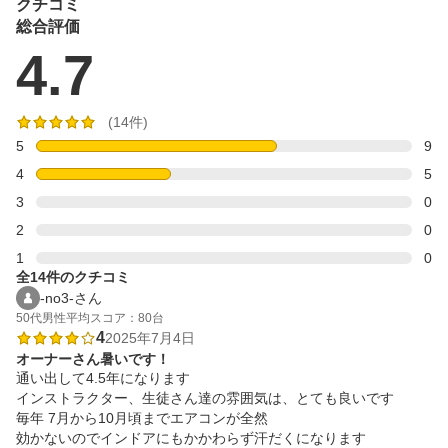
クチコミ
但し、17:00～18:00一時休館

総合評価
4.7
土日祝　

10:00～各時間帯毎、最終19:00開始

但し、15:00～16:00一時休館
(14件)
5
9
4
5
3
0
2
0
1
0
全14件のクチコミ
-no3-さん
50代
男性
平均スコア：80台
4
2025年7月4日
オーナーさん暑いです！
通い出して4.5年になります

インストラクター、生徒さん達の雰囲気は、とても良いです

毎年 7月から10月頃までエアコンが全然

効かないのでインドアにもかかわらず汗だくになります
