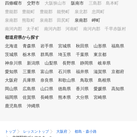
四條畷市
交野市
大阪狭山市
阪南市
三島郡 島本町
豊能郡 豊能町
豊能郡 能勢町
泉北郡 忠岡町
泉南郡 熊取町
泉南郡 田尻町
泉南郡 岬町
南河内郡 太子町
南河内郡 河南町
南河内郡 千早赤阪村
都道府県から探す
北海道
青森県
岩手県
宮城県
秋田県
山形県
福島県
茨城県
栃木県
群馬県
埼玉県
千葉県
東京都
神奈川県
新潟県
山梨県
長野県
静岡県
岐阜県
愛知県
三重県
富山県
石川県
福井県
滋賀県
京都府
大阪府
兵庫県
奈良県
和歌山県
鳥取県
島根県
岡山県
広島県
山口県
徳島県
香川県
愛媛県
高知県
福岡県
佐賀県
長崎県
熊本県
大分県
宮崎県
鹿児島県
沖縄県
トップ
レッスントップ
大阪府
都島・森小路