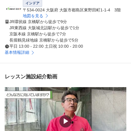
ゴルフの上達を目指す皆様のご入会を、心よりお待ちして
インドア
おります。当スクールを利用し尽くしていただき、ぜひ皆
〒534-0024 大阪府 大阪市都島区東野田町1-1-4 3階
様の目標を達成してください。

地図を見る
JR環状線 京橋駅から徒歩で9分
親切な教え方で定評がある、元プロ野球選手 近田豊年プ
JR東西線 大阪城北詰駅から徒歩で1分
ロのレッスンも受けられます。

京阪本線 京橋駅から徒歩で7分
スタッフ一同、全力でサポートさせていただきます。
長堀鶴見緑地線 京橋駅から徒歩で5分
平日 13:00 - 22:00 土日祝 10:00 - 20:00
基本情報詳細
レッスン施設紹介動画
▶