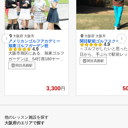
大阪府 大阪市
大阪府 大阪市
アメリカンゴルフアカデミー
関目駅前ゴルフスクール
4.9
旭東ゴルフガーデン校
～ゴルフがしたいと思った
4.9
大阪市旭区にある、旭東ゴルフ
日から、手ぶらで駅前レッ
ガーデンは、54打席180ヤード
～ 安心の定額料金でレッ
関目高殿駅
と数少なくなった市内のゴルフ
関目高殿駅
受け放題。 店舗相互利用
レンジです。 地下鉄『関目高
能で全店通い放題！ スク
殿』から5分、バス停から4分と
という名称ですが、大人数
交通の便も良く、ボール代も安
ループレッスンではござい
価で練習しやすい環境です。
3,300
5
円
ん。 1レッスン50分間に
当スクールでは、その環境の中
2名様までのプライベート
で『レッスン受講者』に基本技
スンを、きめ細かく実施さ
術と毎月開催される『ラウンド
いただきます。 お客様が
レッスン』で応用技術を身に付
小限の費用で最大限に上達
けていくことで、受講者の満足
他のレッスン施設を探す
いただけるように、驚きの
度を最大限、提供できることを
大阪府のエリアで探す
格と、安心の定額料金で、
目指しております。 是非一度