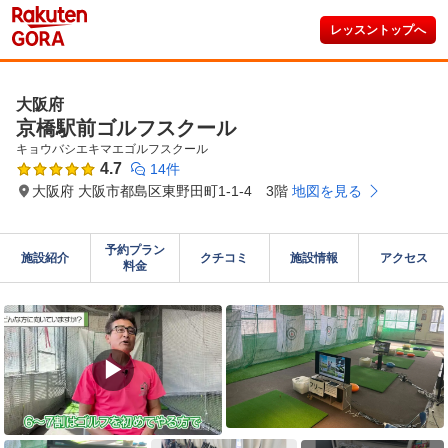
レッスントップへ
大阪府
京橋駅前ゴルフスクール
キョウバシエキマエゴルフスクール
4.7
14件
大阪府 大阪市都島区東野田町1-1-4 3階
地図を見る
予約プラン

施設紹介
クチコミ
施設情報
アクセス
料金
▶