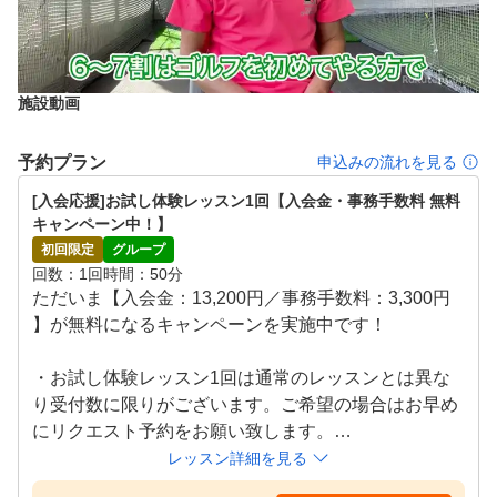
施設動画
予約プラン
申込みの流れを見る
[入会応援]お試し体験レッスン1回【入会金・事務手数料 無料
キャンペーン中！】
初回限定
グループ
回数
1回
時間
50分
ただいま【入会金：13,200円／事務手数料：3,300円
】が無料になるキャンペーンを実施中です！

・お試し体験レッスン1回は通常のレッスンとは異な
り受付数に限りがございます。ご希望の場合はお早め
にリクエスト予約をお願い致します。

レッスン詳細を見る
・ゴルフクラブを握った事がないという初心者の方も