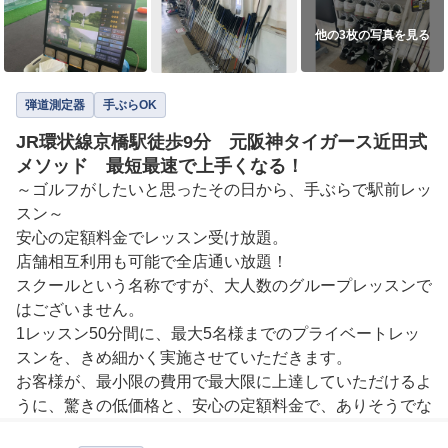
他の3枚の写真を見る
弾道測定器
手ぶらOK
JR環状線京橋駅徒歩9分 元阪神タイガース近田式
メソッド 最短最速で上手くなる！
～ゴルフがしたいと思ったその日から、手ぶらで駅前レッ
スン～

安心の定額料金でレッスン受け放題。

店舗相互利用も可能で全店通い放題！

スクールという名称ですが、大人数のグループレッスンで
はございません。

1レッスン50分間に、最大5名様までのプライベートレッ
スンを、きめ細かく実施させていただきます。

お客様が、最小限の費用で最大限に上達していただけるよ
うに、驚きの低価格と、安心の定額料金で、ありそうでな
かった「レッスン受け放題」を実現しております。
