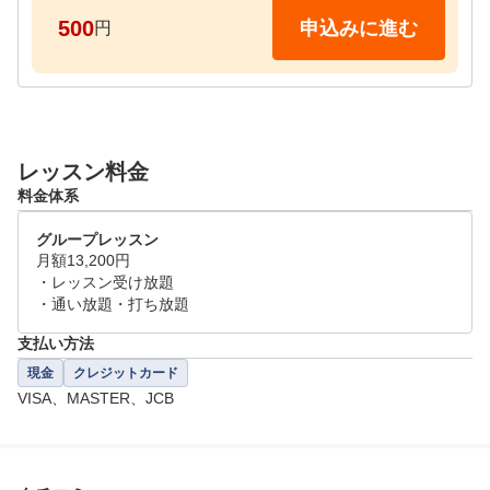
大歓迎です。

500
申込みに進む
円
また、会員様と同様のレッスンを受けられる内容とな
っており、みなさんがイメージされる「お試し用の短
縮レッスン」ではありません。

会員になった時にどんなレッスンをするのか？を体験
いただけますので、自分がどのように上達していくの
レッスン料金
か実感いただけます！

料金体系
■レッスンスケジュール

グループレッスン
毎時00分スタートを1コマとして、レッスンを実施し
月額13,200円

ております。

・レッスン受け放題

・通い放題・打ち放題
・来店時のスケジュール

支払い方法
00～10分：現在のお悩みなどヒアリング

現金
クレジットカード
11～40分：レッスン

VISA、MASTER、JCB
41～50分：レッスンの振り返り・スクール説明

平日（月曜休み）

13:00～各時間帯毎、最終21:00開始
