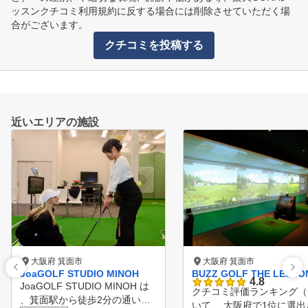
ッスンクチコミ利用規約に反する場合には削除させていただく場
合がございます。
クチコミを投稿する
近いエリアの施設
大阪府 箕面市
大阪府 箕面市
JoaGOLF STUDIO MINOH
BUZZ GOLF THE LESS
4.8
JoaGOLF STUDIO MINOH は
クチコミ評価ランキング（※
、箕面駅から徒歩2分の通いや
いて、 大阪府で1位に選出されまし