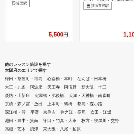
すいインドアゴルフスタジオで
箕面駅
ージ：https://gora.golf.rakut
箕面萱野駅
す。 経験豊富な女性インスト
esson-kuchikomi/osaka.html#ran
ラクターが、一人ひとりの目的
ュレーター、高速カメラ、
に合わせて丁寧に指導！ 24時
インドアで一年中快適にト
間いつでも利用できる練習環境
ルフ空間をご提案いたしま
と、少人数制のレッスンで、
5,500
1,1
円
自分を知る！ ②理想的な
初心者の方から上級者まで、自
のプレースタイルを見つけよう！ 経験豊富
分のペースで確実にレベルアッ
全面的にサポートいたしま
プしていただけます！！
他のレッスン施設を探す
大阪府のエリアで探す
梅田・茶屋町・福島
心斎橋・本町
なんば・日本橋
大正・九条・阿波座
天王寺・阿倍野
新大阪・十三
淡路・上新庄
淀屋橋・肥後橋
天満・天神橋・南森町
京橋・森ノ宮・放出
上本町・鶴橋
都島・森小路
深江橋・巽
平野・東住吉
住之江・長居
吹田・江坂
池田・豊中・箕面
守口・門真・大東
枚方・寝屋川・交野
高槻・茨木・摂津
東大阪・八尾・柏原