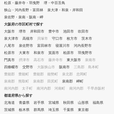
松原・藤井寺・羽曳野
堺・中百舌鳥
狭山・河内長野・富田林
泉大津・和泉・岸和田
泉佐野・泉南・阪南・岬
大阪府の市区町村で探す
大阪市
堺市
岸和田市
豊中市
池田市
吹田市
泉大津市
高槻市
貝塚市
守口市
枚方市
茨木市
八尾市
泉佐野市
富田林市
寝屋川市
河内長野市
松原市
大東市
和泉市
箕面市
柏原市
羽曳野市
門真市
摂津市
高石市
藤井寺市
東大阪市
泉南市
四條畷市
交野市
大阪狭山市
阪南市
三島郡 島本町
豊能郡 豊能町
豊能郡 能勢町
泉北郡 忠岡町
泉南郡 熊取町
泉南郡 田尻町
泉南郡 岬町
南河内郡 太子町
南河内郡 河南町
南河内郡 千早赤阪村
都道府県から探す
北海道
青森県
岩手県
宮城県
秋田県
山形県
福島県
茨城県
栃木県
群馬県
埼玉県
千葉県
東京都