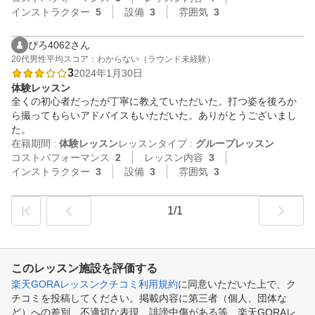
インストラクター
5
設備
3
雰囲気
3
ぴろ4062さん
20代
男性
平均スコア：わからない（ラウンド未経験）
3
2024年1月30日
体験レッスン
全くの初心者だったが丁寧に教えていただいた。打つ姿を後ろか
ら撮ってもらいアドバイスもいただいた。ありがとうございまし
た。
在籍期間 :
体験レッスン
レッスンタイプ :
グループレッスン
コストパフォーマンス
2
レッスン内容
3
インストラクター
3
設備
3
雰囲気
3
1/1
このレッスン施設を評価する
楽天GORAレッスンクチコミ利用規約
に同意いただいた上で、ク
チコミを投稿してください。掲載内容に第三者（個人、団体な
ど）への差別、不適切な表現、誹謗中傷がある等、楽天GORAレ