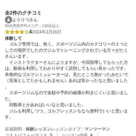
全2件のクチコミ
ようりつさん
50代
男性
平均スコア：130台以上
4
2024年2月26日
体験して
　ゴルフ専用では、無く、スポーツジム内のカテゴリーの１つと
しての場所でしたのでジムでトレーニングされている方々がたく
さんいます。

　インストラクターさんによりますが、今回指導してもらった方
は、動画を利用してわかりやすく説明してもらい良かったです。

本格的なゴルフシミュレーターは、見たところ無かったみたいで
（見落としてたかもしれません）あれば良かったなと思いました
。

　スポーツジムなので金額や予約の融通が利きにくいと思いまし
た。

　回数券とかあればいいなと思いました。

　ジムも利用しつつ、ゴルフレッスンもなら便利でいいと思いま
す。

在籍期間 :
体験レッスン
レッスンタイプ :
マンツーマン
コストパフォーマンス
3
レッスン内容
4