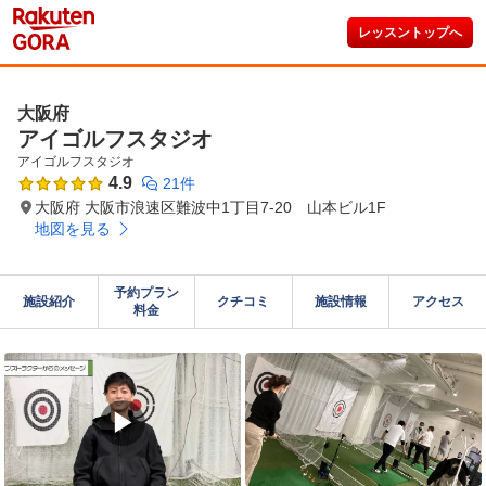
レッスントップへ
大阪府
アイゴルフスタジオ
アイゴルフスタジオ
4.9
21件
大阪府 大阪市浪速区難波中1丁目7-20 山本ビル1F
地図を見る
予約プラン

施設紹介
クチコミ
施設情報
アクセス
料金
▶