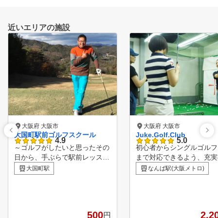
近いエリアの施設
大阪府 大阪市
大阪府 大阪市
大国町駅前ゴルフスクール
Juke.Golf.Club
4.9
5.0
～ゴルフがしたいと思ったその
初心者からシングルゴルフ
日から、手ぶらで駅前レッスン
まで対応できるよう、充実
～ 安心の定額料金でレッスン
備が揃っています。フロア
大国町駅
なんば駅(大阪メトロ)
受け放題。 店舗相互利用も可
階から3階まであり、打席
能で全店通い放題！ スクール
部で24打席。ゴルフクラ
という名称ですが、大人数のグ
管・クラブ貸出・シューズ
ループレッスンではございませ
を行っているので、お仕事
500
2,2
円
ん。 1レッスン50分間に、最大
に手ぶらでお立ち寄りくだ