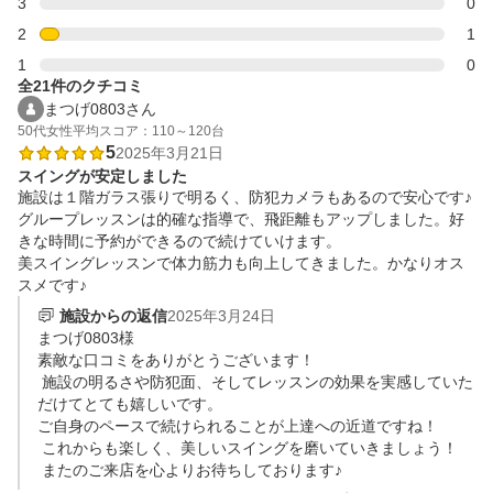
3
0
2
1
1
0
全21件のクチコミ
まつげ0803さん
50代
女性
平均スコア：110～120台
5
2025年3月21日
スイングが安定しました
施設は１階ガラス張りで明るく、防犯カメラもあるので安心です♪

グループレッスンは的確な指導で、飛距離もアップしました。好
きな時間に予約ができるので続けていけます。

美スイングレッスンで体力筋力も向上してきました。かなりオス
スメです♪
施設からの返信
2025年3月24日
まつげ0803様

素敵な口コミをありがとうございます！

 施設の明るさや防犯面、そしてレッスンの効果を実感していた
だけてとても嬉しいです。

ご自身のペースで続けられることが上達への近道ですね！

 これからも楽しく、美しいスイングを磨いていきましょう！

 またのご来店を心よりお待ちしております♪