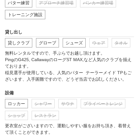
パター練習
アプローチ練習場
バンカー練習場
トレーニング施設
貸し出し
貸しクラブ
グローブ
シューズ
ウェア
タオル
無料レンタルですので、手ぶらでお越し頂けます。

PingのG425, CallawayのローグST MAX,など人気のクラブを揃え
ております。

稲見選手が使用している、人気のパター  テーラーメイド TPもご
ざいます、入手困難ですので、どうぞ当店でお試しください。
設備
ロッカー
シャワー
サウナ
プライベートレンジ
ショップ
レストラン
更衣室がございますので、運動しやすい服をお持ち頂き、着替え
て頂くことができます。