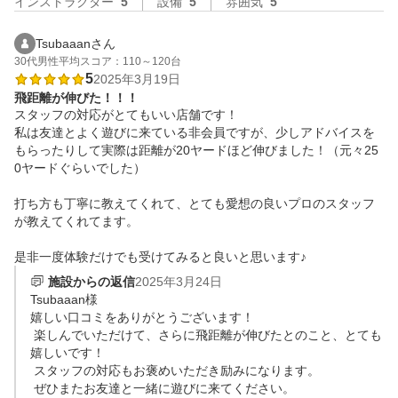
インストラクター
5
設備
5
雰囲気
5
Tsubaaanさん
30代
男性
平均スコア：110～120台
5
2025年3月19日
飛距離が伸びた！！！
スタッフの対応がとてもいい店舗です！

私は友達とよく遊びに来ている非会員ですが、少しアドバイスを
もらったりして実際は距離が20ヤードほど伸びました！（元々25
0ヤードぐらいでした）

打ち方も丁寧に教えてくれて、とても愛想の良いプロのスタッフ
が教えてくれてます。

是非一度体験だけでも受けてみると良いと思います♪
施設からの返信
2025年3月24日
Tsubaaan様

嬉しい口コミをありがとうございます！

 楽しんでいただけて、さらに飛距離が伸びたとのこと、とても
嬉しいです！

 スタッフの対応もお褒めいただき励みになります。

 ぜひまたお友達と一緒に遊びに来てください。
