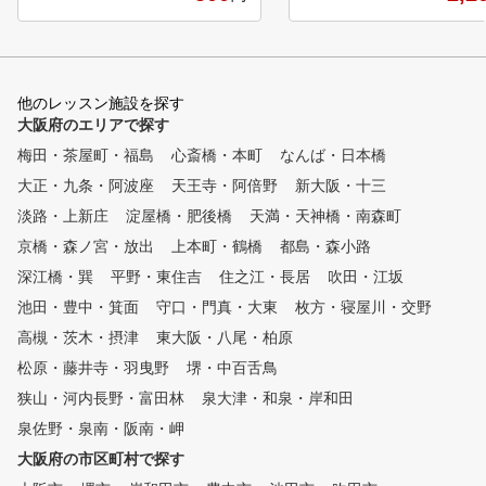
4名様までのプライベートレッ
。
スンを、きめ細かく実施させて
いただきます。 お客様が、最
小限の費用で最大限に上達して
他のレッスン施設を探す
いただけるように、驚きの低価
大阪府のエリアで探す
格と、安心の定額料金で、あり
そうでなかった「レッスン受け
梅田・茶屋町・福島
心斎橋・本町
なんば・日本橋
放題」を実現しております。
大正・九条・阿波座
天王寺・阿倍野
新大阪・十三
ゴルフの上達を目指す皆様のご
入会を、心よりお待ちしており
淡路・上新庄
淀屋橋・肥後橋
天満・天神橋・南森町
ます。当スクールを利用し尽く
京橋・森ノ宮・放出
上本町・鶴橋
都島・森小路
していただき、ぜひ皆様の目標
深江橋・巽
を達成してください。 親切な
平野・東住吉
住之江・長居
吹田・江坂
教え方で定評がある、元プロ野
池田・豊中・箕面
守口・門真・大東
枚方・寝屋川・交野
球選手 近田豊年プロのレッス
高槻・茨木・摂津
東大阪・八尾・柏原
ンも受けられます。 スタッフ
一同、全力でサポートさせてい
松原・藤井寺・羽曳野
堺・中百舌鳥
ただきます。
狭山・河内長野・富田林
泉大津・和泉・岸和田
泉佐野・泉南・阪南・岬
大阪府の市区町村で探す