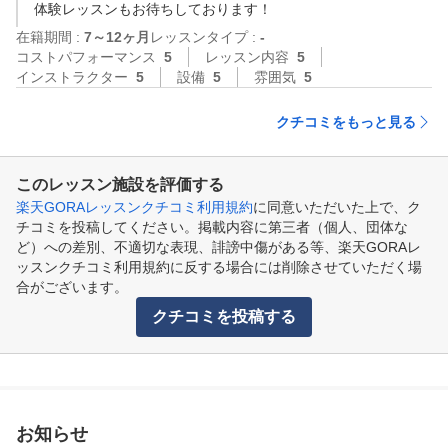
体験レッスンもお待ちしております！
在籍期間 :
7～12ヶ月
レッスンタイプ :
-
コストパフォーマンス
5
レッスン内容
5
インストラクター
5
設備
5
雰囲気
5
クチコミをもっと見る
このレッスン施設を評価する
楽天GORAレッスンクチコミ利用規約
に同意いただいた上で、ク
チコミを投稿してください。掲載内容に第三者（個人、団体な
ど）への差別、不適切な表現、誹謗中傷がある等、楽天GORAレ
ッスンクチコミ利用規約に反する場合には削除させていただく場
合がございます。
クチコミを投稿する
お知らせ