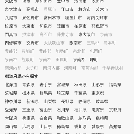
大阪市
堺市
岸和田市
豊中市
池田市
吹田市
泉大津市
高槻市
貝塚市
守口市
枚方市
茨木市
八尾市
泉佐野市
富田林市
寝屋川市
河内長野市
松原市
大東市
和泉市
箕面市
柏原市
羽曳野市
門真市
摂津市
高石市
藤井寺市
東大阪市
泉南市
四條畷市
交野市
大阪狭山市
阪南市
三島郡 島本町
豊能郡 豊能町
豊能郡 能勢町
泉北郡 忠岡町
泉南郡 熊取町
泉南郡 田尻町
泉南郡 岬町
南河内郡 太子町
南河内郡 河南町
南河内郡 千早赤阪村
都道府県から探す
北海道
青森県
岩手県
宮城県
秋田県
山形県
福島県
茨城県
栃木県
群馬県
埼玉県
千葉県
東京都
神奈川県
新潟県
山梨県
長野県
静岡県
岐阜県
愛知県
三重県
富山県
石川県
福井県
滋賀県
京都府
大阪府
兵庫県
奈良県
和歌山県
鳥取県
島根県
岡山県
広島県
山口県
徳島県
香川県
愛媛県
高知県