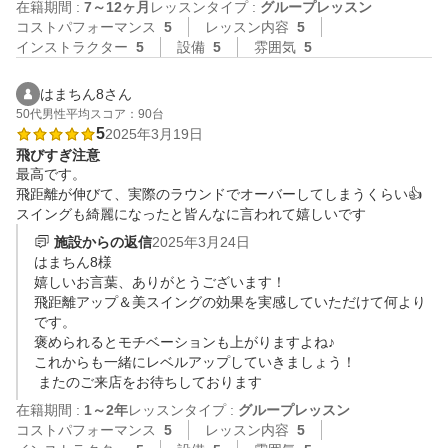
在籍期間 :
7～12ヶ月
レッスンタイプ :
グループレッスン
コストパフォーマンス
5
レッスン内容
5
インストラクター
5
設備
5
雰囲気
5
はまちん8さん
50代
男性
平均スコア：90台
5
2025年3月19日
飛びすぎ注意
最高です。

飛距離が伸びて、実際のラウンドでオーバーしてしまうくらい👍

スイングも綺麗になったと皆んなに言われて嬉しいです
施設からの返信
2025年3月24日
はまちん8様

嬉しいお言葉、ありがとうございます！

飛距離アップ＆美スイングの効果を実感していただけて何より
です。

褒められるとモチベーションも上がりますよね♪ 

これからも一緒にレベルアップしていきましょう！

 またのご来店をお待ちしております
在籍期間 :
1～2年
レッスンタイプ :
グループレッスン
コストパフォーマンス
5
レッスン内容
5