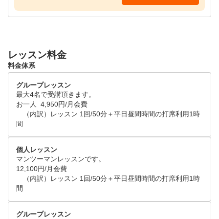
さらに！会員特典として、

大人会員様１名のレッスン会員ご入会で、お子様１名
も無料でレッスンをお受けいただけます。

レッスン料金
料金体系
【詳細条件】

・小学生までのお子様

グループレッスン
・親御様同伴

最大4名で受講頂きます。

　お子様の安全を一緒に見守りましょう

お一人  4,950円/月会費

・お子様は10:00-20:00までのレッスン時間をお受けく
　（内訳）レッスン 1回/50分＋平日昼間時間の打席利用1時
間
ださい
個人レッスン
マンツーマンレッスンです。

12,100円/月会費

　（内訳）レッスン 1回/50分＋平日昼間時間の打席利用1時
間
グループレッスン