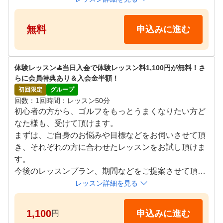
・最新設備のシミュレーション打席をご体験（30分）

・当施設の使い放題プラン等のご紹介と、ご希望の場
無料
申込みに進む
合はご入会手続き（25分）

当施設では、最新機器を使用し、すべての打球につい
体験レッスン⛳️当日入会で体験レッスン料1,100円が無料！さ
て、ご自身のスイング映像やヘッドスピード、ボール
らに会員特典あり＆入会金半額！
スピードなどの打球データを記録致します。

初回限定
グループ
レッスンがなくても、これらデータを見ることで、多
回数
1回
時間
レッスン50分
くのお客様がご自身で気付きを得られ、より良いスイ
初心者の方から、ゴルフをもっとうまくなりたい方ど
ングへの進化が期待できます。

なた様も、受けて頂けます。

これらのデータはご登録のメールアドレスにお送りす
まずは、ご自身のお悩みや目標などをお伺いさせて頂
ることも可能です。
き、それぞれの方に合わせたレッスンをお試し頂けま
す。

今後のレッスンプラン、期間などをご提案させて頂き
ます。

レッスン詳細を見る
当日入会で体験料金無料＆入会金半額！通常22,000円
1,100
申込みに進む
円
→11,000円！
