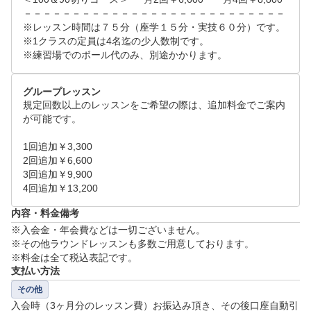
■ルール・マナー・理論等を座学で学び、レッスンで実践
－－－－－－－－－－－－－－－－－－－－－－－－－－－

しましょう！全てが揃うワンストップレッスン
※レッスン時間は７５分（座学１５分・実技６０分）です。

※1クラスの定員は4名迄の少人数制です。

※練習場でのボール代のみ、別途かかります。
グループレッスン
規定回数以上のレッスンをご希望の際は、追加料金でご案内
が可能です。

1回追加￥3,300	

2回追加￥6,600	

3回追加￥9,900	

4回追加￥13,200
内容・料金備考
※入会金・年会費などは一切ございません。

※その他ラウンドレッスンも多数ご用意しております。

※料金は全て税込表記です。
支払い方法
その他
入会時（3ヶ月分のレッスン費）お振込み頂き、その後口座自動引