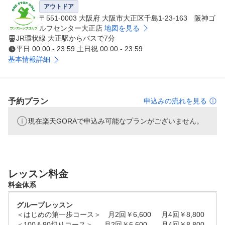
ことをご理解いただき、当スクールで沢山の仲間・友人を
アウトドア
つくっていただければと思います！！

〒551-0003 大阪府 大阪市大正区千島1-23-163 阪神ゴ
ルフセンター大正店
地図を見る
JR環状線 大正駅からバスで7分
■費用を最小限に抑えながら、スキル・楽しさをお伝えい
平日 00:00 - 23:59 土日祝 00:00 - 23:59
たします！

基本情報詳細
幅広い層の皆様にゴルフを楽しんでいただきたいという想
いから、レッスン費はご参加いただきやすい価格に設定さ
せて頂いております！

予約プラン
申込みの流れを見る
■夜でも雨でも、バンカー、アプローチ、パター練習がで
現在楽天GORAで申込み可能なプランがございません。
きます！在校生専用・グリーン周りの練習場

ワンストップゴルフアカデミーの在校生の皆様であれば無
料でお使いいただくことが可能です（詳しくはお店にお問
合せください）。

レッスン料金
■実践の場をご用意しておりますので、ドンドンご参加く
料金体系
ださい！スクール内の大会を毎月開催！

グループレッスン
一年を通じて各地でコンペを開催いたしております。

＜はじめの第一歩コース＞　月2回￥6,600	月4回￥8,800

＜100＆90切りコース＞	　月2回￥6,600	月4回￥8,800
