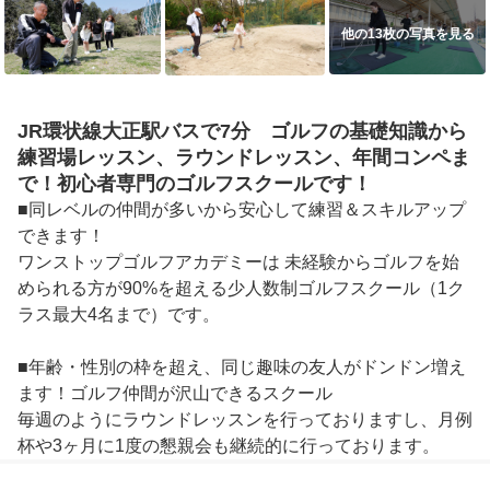
他の13枚の写真を見る
JR環状線大正駅バスで7分 ゴルフの基礎知識から
練習場レッスン、ラウンドレッスン、年間コンペま
で！初心者専門のゴルフスクールです！
■同レベルの仲間が多いから安心して練習＆スキルアップ
できます！

ワンストップゴルフアカデミーは 未経験からゴルフを始
められる方が90%を超える少人数制ゴルフスクール（1ク
ラス最大4名まで）です。

■年齢・性別の枠を超え、同じ趣味の友人がドンドン増え
ます！ゴルフ仲間が沢山できるスクール

毎週のようにラウンドレッスンを行っておりますし、月例
杯や3ヶ月に1度の懇親会も継続的に行っております。

“ゴルフというのは仲間と一緒だから楽しいんだ！”という