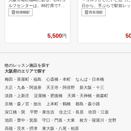
ルフセンターは、86打席で7ヤ
日から、手ぶらで駅前レッ
ードまでは天然芝と220ヤード
～ 安心の定額料金でレッ
朝潮橋駅
西長堀駅
までは人工芝で、見た目にも景
受け放題。 店舗相互利用
観が綺麗な練習場です。 当ス
能で全店通い放題！大阪メ
クールでは、その環境の中で『
千日前線・長堀鶴見緑地線
レッスン受講者』に基本技術と
5,500
長堀駅」６番出口から徒歩
5
円
毎月開催される『ラウンドレッ
にあるゴルフスクールで
スン』で応用技術を身に付けて
スクールという名称ですが
いくことで、受講者の満足度を
人数のグループレッスンで
最大限、提供できることを目指
ざいません。 1レッスン5
しております。 受講システム
に、最大3名様までのプラ
他のレッスン施設を探す
も毎曜日開催しておりますので
ートレッスンを、きめ細か
大阪府のエリアで探す
、お気軽にお好きな曜日、お好
施させていただきます。 
梅田・茶屋町・福島
心斎橋・本町
なんば・日本橋
きな時間でレッスンを受講して
様が、最小限の費用で最大
大正・九条・阿波座
いただけます。 是非一度、体
天王寺・阿倍野
新大阪・十三
上達していただけるように
験レッスンから始められたらい
きの低価格と、安心の定額
淡路・上新庄
淀屋橋・肥後橋
天満・天神橋・南森町
かがでしようか⁉ ◆アメリカン
で、ありそうでなかった「
京橋・森ノ宮・放出
上本町・鶴橋
都島・森小路
ゴルフスクールには、心揺さぶ
スン受け放題」を実現して
る何かが・・・・・ 月4回・無
ます。 ゴルフの上達を目
深江橋・巽
平野・東住吉
住之江・長居
吹田・江坂
制限コースがあり、いずれもグ
皆様のご入会を、心よりお
池田・豊中・箕面
守口・門真・大東
枚方・寝屋川・交野
リップ・アドレスルーティンか
しております。当スクール
高槻・茨木・摂津
ら始まり体の動き・腕の動きを
東大阪・八尾・柏原
用しつくしていただき、ぜ