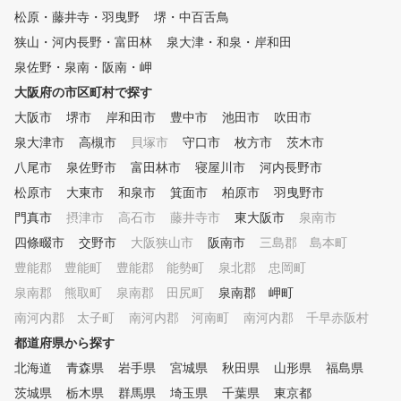
覚えます。 もちろん、初心者
様の目標を達成してくださ
松原・藤井寺・羽曳野
堺・中百舌鳥
にはグリップ・構えから始まり
元プロ野球選手 近田豊年
狭山・河内長野・富田林
泉大津・和泉・岸和田
バランスの良い綺麗なスイング
のレッスンが受けれます。
形成を目指します。 経験者に
な教え方で定評があります
泉佐野・泉南・阪南・岬
は、毎月開催される『ラウンド
タッフ一同、全力でサポー
大阪府の市区町村で探す
レッスン』で目標スコアに向け
せていただきます。
大阪市
ての技術力(スキル)を鍛錬しま
堺市
岸和田市
豊中市
池田市
吹田市
す。 そのほか、定期的に開催
泉大津市
高槻市
貝塚市
守口市
枚方市
茨木市
されるイベント企画も好評です
八尾市
泉佐野市
富田林市
寝屋川市
河内長野市
。 ゴルフスクールコンペ・教
室対抗競技会・国内ゴルフツア
松原市
大東市
和泉市
箕面市
柏原市
羽曳野市
ー(3回)・レディース親睦コン
門真市
摂津市
高石市
藤井寺市
東大阪市
泉南市
ペ・女子会・忘年会・季節ごと
四條畷市
のイベント(盛り上がりビアガ
交野市
大阪狭山市
阪南市
三島郡 島本町
ーデン・焼肉パーティー等々)
豊能郡 豊能町
豊能郡 能勢町
泉北郡 忠岡町
泉南郡 熊取町
泉南郡 田尻町
泉南郡 岬町
南河内郡 太子町
南河内郡 河南町
南河内郡 千早赤阪村
都道府県から探す
北海道
青森県
岩手県
宮城県
秋田県
山形県
福島県
茨城県
栃木県
群馬県
埼玉県
千葉県
東京都