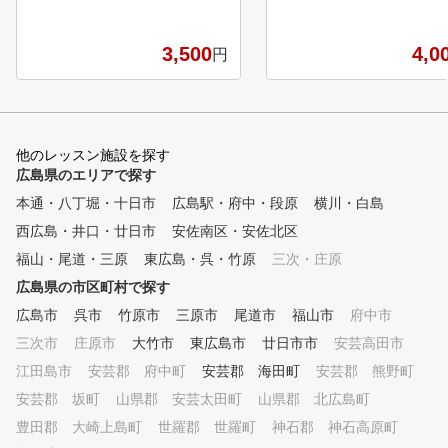
3,500
4,0
円
他のレッスン施設を探す
広島県のエリアで探す
本通・八丁堀・十日市
広島駅・府中・段原
横川・白島
西広島・井口・廿日市
安佐南区・安佐北区
福山・尾道・三原
東広島・呉・竹原
三次・庄原
広島県の市区町村で探す
広島市
呉市
竹原市
三原市
尾道市
福山市
府中市
三次市
庄原市
大竹市
東広島市
廿日市市
安芸高田市
江田島市
安芸郡 府中町
安芸郡 海田町
安芸郡 熊野町
安芸郡 坂町
山県郡 安芸太田町
山県郡 北広島町
豊田郡 大崎上島町
世羅郡 世羅町
神石郡 神石高原町