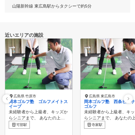
山陽新幹線 東広島駅からタクシーで約5分
近いエリアの施設
広島県 竹原市
広島県 東広島市
岡本ゴルフ塾 ゴルフメイトス
岡本ゴルフ塾 西条ヒルサ
イープ
ゴルフ
未経験者から上級者、キッズか
未経験者から上級者、キッ
らシニアまで、 あなたの上達
らシニアまで、 あなたの
を徹底サポートします！
を徹底サポートします！
可部駅
寺家駅