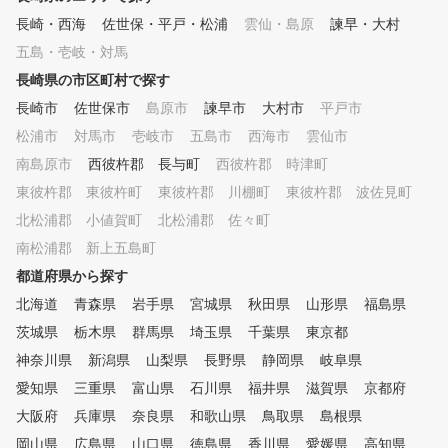
長崎・西海
佐世保・平戸・松浦
雲仙・島原
諫早・大村
五島・壱岐・対馬
長崎県の市区町村で探す
長崎市
佐世保市
島原市
諫早市
大村市
平戸市
松浦市
対馬市
壱岐市
五島市
西海市
雲仙市
南島原市
西彼杵郡 長与町
西彼杵郡 時津町
東彼杵郡 東彼杵町
東彼杵郡 川棚町
東彼杵郡 波佐見町
北松浦郡 小値賀町
北松浦郡 佐々町
南松浦郡 新上五島町
都道府県から探す
北海道
青森県
岩手県
宮城県
秋田県
山形県
福島県
茨城県
栃木県
群馬県
埼玉県
千葉県
東京都
神奈川県
新潟県
山梨県
長野県
静岡県
岐阜県
愛知県
三重県
富山県
石川県
福井県
滋賀県
京都府
大阪府
兵庫県
奈良県
和歌山県
鳥取県
島根県
岡山県
広島県
山口県
徳島県
香川県
愛媛県
高知県