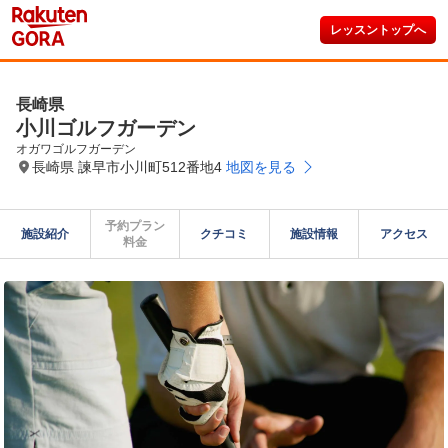
レッスントップへ
長崎県
小川ゴルフガーデン
オガワゴルフガーデン
長崎県 諫早市小川町512番地4
地図を見る
予約プラン

施設紹介
クチコミ
施設情報
アクセス
料金