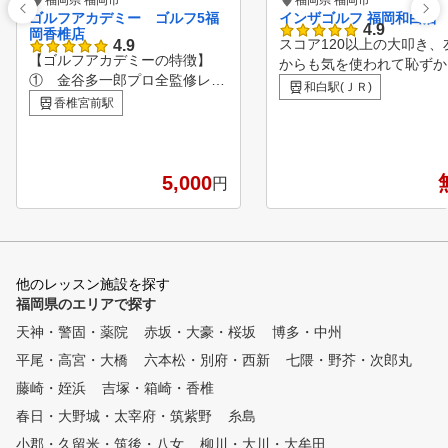
福岡県 福岡市
福岡県 福岡市
ゴルフアカデミー ゴルフ5福
インザゴルフ 福岡和白店
4.9
岡香椎店
スコア120以上の大叩き、
4.9
【ゴルフアカデミーの特徴】
からも気を使われて恥ずか
① 金谷多一郎プロ全監修レッ
った。 １人で練習してもなか
和白駅(ＪＲ)
スン 入会者には、金谷
香椎宮前駅
なか上手くならずに、ゴル
プロ監修レッスンテキストを無
嫌いになってきた。 そんな経
料配布！ ② ライフスタイル
験はありませんか？ インザゴ
に合わせてお好きな時に通えま
ルフは、そんな初心者から
す。 曜日毎に様々な時
5,000
円
者の方のゴルフライフを変
間帯でレッスンを行っています
ために生まれました。 好きな
。 ③ 完全少人数体制のレッ
だけ練習して・好きなだけ
スン 各コース最大5名に
チに教えてもらっても月々1
対して、プロインストラクター
80円からという、通いや
1名がマンツーマン方式で指導
他のレッスン施設を探す
ッスンスタジオを実現しま
します。 ④ いつでも快適室
福岡県のエリアで探す
。レッスンプロは有名パー
内レッスン 夏は涼しく
ルゴルフレッスンスタジオ
天神・警固・薬院
赤坂・大豪・桜坂
博多・中州
、冬は暖かい、紫外線も気にな
者・ドラコンプロ・名門コ
平尾・高宮・大橋
らない。 ⑤ 初めての方から
六本松・別府・西新
七隈・野芥・次郎丸
のキャディなどゴルフを知
上級者まで個別のカリキュラム
ロばかり。 レッスンは、イン
藤崎・姪浜
吉塚・箱崎・香椎
（ジュニアは小学1年生から）
ザゴルフ認定コーチがカリ
春日・大野城・太宰府・筑紫野
糸島
初心者から中上級者まで
ラムに沿って基礎から教え
、個別にカリキュラムを作成し
小郡・久留米・筑後・八女
柳川・大川・大牟田
。それぞれの進度に合わせ