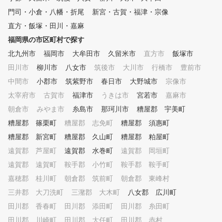
、習得度に合わせて指導します
優しくて楽しいレッスンで
門司・小倉・八幡・折尾
新宮・古賀・福津・宗像
。 ⑥ 練習器具を使ったドリ
初心者の方、今まで屋外練
直方・飯塚・田川・嘉麻
ルレッスン 150種類以上
で独学で頑張ってきた方、
の練習方法より、受講生に合っ
やめていたけど再チャレン
福岡県の市区町村で探す
た練習方法を提案します。 ⑦
たい方など、習い放題、学
北九州市
福岡市
大牟田市
久留米市
直方市
飯塚市
ゴルフシミュレータによる仮
題のインドアゴルフスクー
想ラウンド コースデビ
田川市
柳川市
八女市
筑後市
大川市
インザゴルフで快適なゴル
行橋市
豊前市
ューに備えて、模擬ラウンドを
イフを始めてみませんか？ 
中間市
小郡市
筑紫野市
春日市
大野城市
宗像市
体験できます。 ⑧ ラウンド
なたの人生がより良いもの
太宰府市
レッスン 初心者のコー
古賀市
福津市
うきは市
宮若市
嘉麻市
ることをインザゴルフ一同
スデビューから中上級者のベス
っております。
朝倉市
みやま市
糸島市
那珂川市
糟屋郡 宇美町
トスコア更新までしっかりサポ
糟屋郡 篠栗町
糟屋郡 志免町
糟屋郡 須惠町
ート。 ～プランのご説明～ ※
ワンポイントレッスン、曜日・
糟屋郡 新宮町
糟屋郡 久山町
糟屋郡 粕屋町
時間帯別・回数券（4回か8回）
遠賀郡 芦屋町
遠賀郡 水巻町
遠賀郡 岡垣町
でプランが分かれております。
遠賀郡 遠賀町
ご希望に合ったプランをお選び
鞍手郡 小竹町
鞍手郡 鞍手町
ください♪
嘉穂郡 桂川町
朝倉郡 筑前町
朝倉郡 東峰村
三井郡 大刀洗町
三潴郡 大木町
八女郡 広川町
田川郡 香春町
田川郡 添田町
田川郡 糸田町
田川郡 川崎町
田川郡 大任町
田川郡 赤村