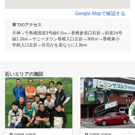
Google Mapで確認する
車でのアクセス
天神→千鳥橋国道3号線6.5㎞→香椎参道口右折→剣道24号
線1.2km→サニータウン香椎入口左折→300ｍ→香椎東小
学校入口左折→住宅がを道なりに1.8km
近いエリアの施設