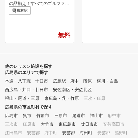
の品揃え！すべてのゴルファー
を高揚させる超大型ゴルフショ
梅林駅
ップです。 ■POINT１ スクー
ル受け放題！ レッスンの回数
制限はないので何回でも受ける
ことができます！また、2回分
無料
の先行予約が可能です。 ■POI
NT2レッスンカルテ完備(個人
ごと) カルテがあるので、いつ
もと違うコーチでもご自分にあ
ったレッスンが受けられる。 ■
他のレッスン施設を探す
POINT3 PGAのティーチング
広島県のエリアで探す
プロが監修(プロゴルフ協会) 優
本通・八丁堀・十日市
広島駅・府中・段原
横川・白島
しいプロが楽しいレッスンを実
西広島・井口・廿日市
施！ 普段聞きにくいことも気
安佐南区・安佐北区
軽に質問できる！ ■POINT4
福山・尾道・三原
東広島・呉・竹原
三次・庄原
全打席に最新測定器を完備 デ
広島県の市区町村で探す
ータに基づいたきめ細かいレッ
スンが受けられる！
広島市
呉市
竹原市
三原市
尾道市
福山市
府中市
三次市
庄原市
大竹市
東広島市
廿日市市
安芸高田市
江田島市
安芸郡 府中町
安芸郡 海田町
安芸郡 熊野町