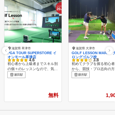
滋賀県 草津市
滋賀県 大津市
PGA TOUR SUPERSTORE イ
GOLF LESSON MARU
オンモール草津店
ロングゴルフ校
4.6
3.8
初心者から上級者までスキル別
初めてクラブを握る初心者
の個々のレッスンなので、気兼
から、競技・プロ志向の方
ねなく受講できます！ ■POINT
幅広く対応させていただい
瀬田駅
膳所駅
１ スクール受け放題！ レッ
ります。 現在、滋賀県の
スンの回数制限はないので何回
・大津・野洲・京都の４ヶ
でも受けることができます！ま
練習場でレッスンを開講し
た、2回分の先行予約が可能で
無料
ます。 是非ともレッスン
1,9
す。 ■POINT2レッスンカルテ
加ください！
完備(個人ごと) カルテがあるの
で、いつもと違うコーチでもご