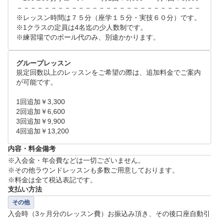
－－－－－－－－－－－－－－－－－－－－－－－－－－－

■ルール・マナー・理論等を座学で学び、レッスンで実践
※レッスン時間は７５分（座学１５分・実技６０分）です。

※1クラスの定員は4名迄の少人数制です。

しましょう！全てが揃うワンストップレッスン
※練習場でのボール代のみ、別途かかります。
グループレッスン
規定回数以上のレッスンをご希望の際は、追加料金でご案内
が可能です。

1回追加￥3,300	

2回追加￥6,600	

3回追加￥9,900	

内容・料金備考
※入会金・年会費などは一切ございません。

※その他ラウンドレッスンも多数ご用意しております。

※料金は全て税込表記です。
支払い方法
その他
入会時（3ヶ月分のレッスン費）お振込み頂き、その後口座自動引