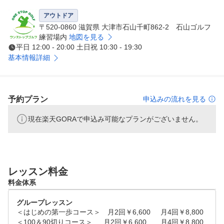
“ゴルフというのは仲間と一緒だから楽しいんだ！”という
ことをご理解いただき、当スクールで沢山の仲間・友人を
アウトドア
つくっていただければと思います！！

〒520-0860 滋賀県 大津市石山千町862-2 石山ゴルフ
練習場内
地図を見る
平日 12:00 - 20:00 土日祝 10:30 - 19:30
■費用を最小限に抑えながら、スキル・楽しさをお伝えい
基本情報詳細
たします！

幅広い層の皆様にゴルフを楽しんでいただきたいという想
いから、レッスン費はご参加いただきやすい価格に設定さ
せて頂いております！

予約プラン
申込みの流れを見る
現在楽天GORAで申込み可能なプランがございません。
■夜でも雨でも、バンカー、アプローチ、パター練習がで
きます！在校生専用・グリーン周りの練習場

ワンストップゴルフアカデミーの在校生の皆様であれば無
料でお使いいただくことが可能です（詳しくはお店にお問
合せください）。

レッスン料金
料金体系
■実践の場をご用意しておりますので、ドンドンご参加く
グループレッスン
ださい！スクール内の大会を毎月開催！

＜はじめの第一歩コース＞　月2回￥6,600	月4回￥8,800

一年を通じて各地でコンペを開催いたしております。

＜100＆90切りコース＞	　月2回￥6,600	月4回￥8,800
