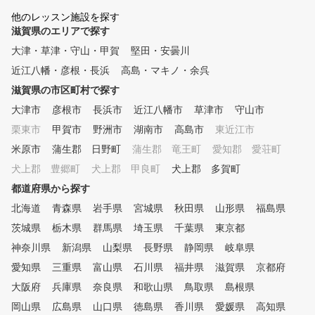
自分にあったレッスンが受けら
れる。 ■POINT3 PGAのティ
他のレッスン施設を探す
ーチングプロが監修(プロゴル
滋賀県のエリアで探す
フ協会) 優しいプロが楽しいレ
大津・草津・守山・甲賀
堅田・安曇川
ッスンを実施！ 普段聞きにく
近江八幡・彦根・長浜
いことも気軽に質問できる！ ■
高島・マキノ・余呉
POINT4 全打席に最新測定器
滋賀県の市区町村で探す
を完備 データに基づいたきめ
大津市
彦根市
長浜市
近江八幡市
草津市
守山市
細かいレッスンが受けられる！
栗東市
甲賀市
野洲市
湖南市
高島市
東近江市
米原市
蒲生郡 日野町
蒲生郡 竜王町
愛知郡 愛荘町
犬上郡 豊郷町
犬上郡 甲良町
犬上郡 多賀町
都道府県から探す
北海道
青森県
岩手県
宮城県
秋田県
山形県
福島県
茨城県
栃木県
群馬県
埼玉県
千葉県
東京都
神奈川県
新潟県
山梨県
長野県
静岡県
岐阜県
愛知県
三重県
富山県
石川県
福井県
滋賀県
京都府
大阪府
兵庫県
奈良県
和歌山県
鳥取県
島根県
岡山県
広島県
山口県
徳島県
香川県
愛媛県
高知県