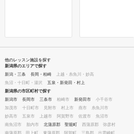
他のレッスン施設を探す
新潟県のエリアで探す
新潟・三条
長岡・柏崎
上越・糸魚川・妙高
魚沼・十日町・湯沢
五泉・新発田・村上
新潟県の市区町村で探す
新潟市
長岡市
三条市
柏崎市
新発田市
小千谷市
加茂市
十日町市
見附市
村上市
燕市
糸魚川市
妙高市
五泉市
上越市
阿賀野市
佐渡市
魚沼市
南魚沼市
胎内市
北蒲原郡 聖籠町
西蒲原郡 弥彦村
南蒲原郡 田上町
東蒲原郡 阿賀町
三島郡 出雲崎町