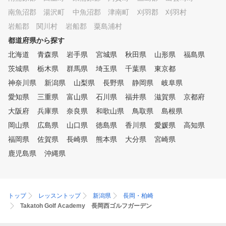
南魚沼郡 湯沢町
中魚沼郡 津南町
刈羽郡 刈羽村
岩船郡 関川村
岩船郡 粟島浦村
都道府県から探す
北海道
青森県
岩手県
宮城県
秋田県
山形県
福島県
茨城県
栃木県
群馬県
埼玉県
千葉県
東京都
神奈川県
新潟県
山梨県
長野県
静岡県
岐阜県
愛知県
三重県
富山県
石川県
福井県
滋賀県
京都府
大阪府
兵庫県
奈良県
和歌山県
鳥取県
島根県
岡山県
広島県
山口県
徳島県
香川県
愛媛県
高知県
福岡県
佐賀県
長崎県
熊本県
大分県
宮崎県
鹿児島県
沖縄県
トップ
レッスントップ
新潟県
長岡・柏崎
Takatoh Golf Academy 長岡西ゴルフガーデン