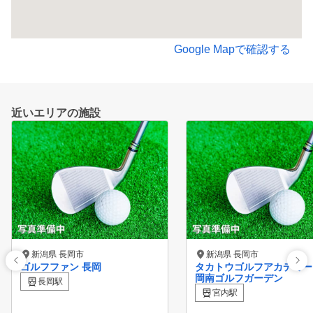
Google Mapで確認する
近いエリアの施設
新潟県 長岡市
新潟県 長岡市
ゴルフファン 長岡
タカトウゴルフアカデミー
岡南ゴルフガーデン
長岡駅
宮内駅