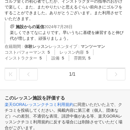
ゴルフ全くの初心者でしたが、インストラクターの指導のおかげ
で楽しく、また、またやりたいと思えるぐらい前向きにゴルフを
することができました。ありがとうございます。また利用させて
いただきます。
施設からの返信
2024年7月28日
楽しくできてなによりです。早いうちに基礎を練習すると伸び
代が増します、頑張りましょう。
在籍期間 :
体験レッスン
レッスンタイプ :
マンツーマン
コストパフォーマンス
5
レッスン内容
5
インストラクター
5
設備
5
雰囲気
5
1/1
このレッスン施設を評価する
楽天GORAレッスンクチコミ利用規約
に同意いただいた上で、ク
チコミを投稿してください。掲載内容に第三者（個人、団体な
ど）への差別、不適切な表現、誹謗中傷がある等、楽天GORAレ
ッスンクチコミ利用規約に反する場合には削除させていただく場
合がございます。