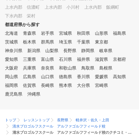
上水内郡 信濃町
上水内郡 小川村
上水内郡 飯綱町
下水内郡 栄村
都道府県から探す
北海道
青森県
岩手県
宮城県
秋田県
山形県
福島県
茨城県
栃木県
群馬県
埼玉県
千葉県
東京都
神奈川県
新潟県
山梨県
長野県
静岡県
岐阜県
愛知県
三重県
富山県
石川県
福井県
滋賀県
京都府
大阪府
兵庫県
奈良県
和歌山県
鳥取県
島根県
岡山県
広島県
山口県
徳島県
香川県
愛媛県
高知県
福岡県
佐賀県
長崎県
熊本県
大分県
宮崎県
鹿児島県
沖縄県
トップ
レッスントップ
長野県
軽井沢・佐久・上田
清水プロゴルフスクール アルファゴルフフィールド校
清水プロゴルフスクール アルファゴルフフィールド校のクチコミ・評判・評価