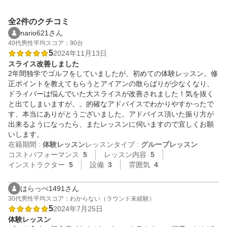
全2件のクチコミ
nario621さん
40代
男性
平均スコア：90台
5
2024年11月13日
スライス改善しました
2年間独学でゴルフをしていましたが、初めての体験レッスン。修
正ポイントを教えてもらうとアイアンの散らばりが少なくなり、
ドライバーは悩んでいた大スライスが改善されました！気を抜く
と出てしまいますが。。的確なアドバイスでわかりやすかったで
す、本当にありがとうございました。アドバイス頂いた振り方が
出来るようになったら、またレッスンに伺いますので宜しくお願
いします。
在籍期間 :
体験レッスン
レッスンタイプ :
グループレッスン
コストパフォーマンス
5
レッスン内容
5
インストラクター
5
設備
3
雰囲気
4
はらっぺ1491さん
30代
男性
平均スコア：わからない（ラウンド未経験）
5
2024年7月25日
体験レッスン