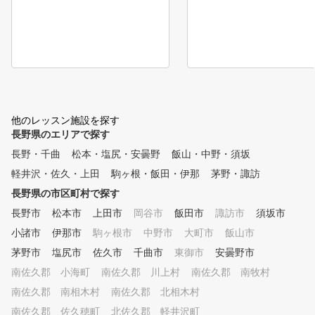
他のレッスン施設を探す
長野県のエリアで探す
長野・千曲
松本・塩尻・安曇野
飯山・中野・須坂
軽井沢・佐久・上田
駒ヶ根・飯田・伊那
茅野・諏訪
長野県の市区町村で探す
長野市
松本市
上田市
岡谷市
飯田市
諏訪市
須坂市
小諸市
伊那市
駒ヶ根市
中野市
大町市
飯山市
茅野市
塩尻市
佐久市
千曲市
東御市
安曇野市
南佐久郡 小海町
南佐久郡 川上村
南佐久郡 南牧村
南佐久郡 南相木村
南佐久郡 北相木村
南佐久郡 佐久穂町
北佐久郡 軽井沢町