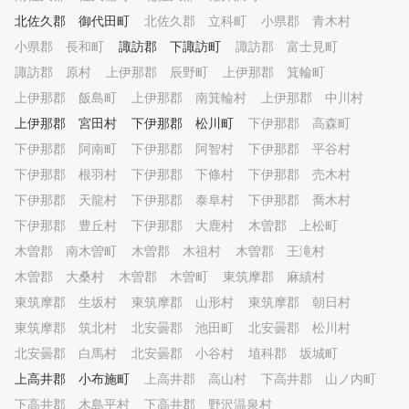
北佐久郡 御代田町
北佐久郡 立科町
小県郡 青木村
小県郡 長和町
諏訪郡 下諏訪町
諏訪郡 富士見町
諏訪郡 原村
上伊那郡 辰野町
上伊那郡 箕輪町
上伊那郡 飯島町
上伊那郡 南箕輪村
上伊那郡 中川村
上伊那郡 宮田村
下伊那郡 松川町
下伊那郡 高森町
下伊那郡 阿南町
下伊那郡 阿智村
下伊那郡 平谷村
下伊那郡 根羽村
下伊那郡 下條村
下伊那郡 売木村
下伊那郡 天龍村
下伊那郡 泰阜村
下伊那郡 喬木村
下伊那郡 豊丘村
下伊那郡 大鹿村
木曽郡 上松町
木曽郡 南木曽町
木曽郡 木祖村
木曽郡 王滝村
木曽郡 大桑村
木曽郡 木曽町
東筑摩郡 麻績村
東筑摩郡 生坂村
東筑摩郡 山形村
東筑摩郡 朝日村
東筑摩郡 筑北村
北安曇郡 池田町
北安曇郡 松川村
北安曇郡 白馬村
北安曇郡 小谷村
埴科郡 坂城町
上高井郡 小布施町
上高井郡 高山村
下高井郡 山ノ内町
下高井郡 木島平村
下高井郡 野沢温泉村