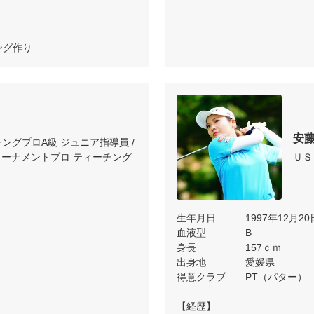
ング作り
安
ングプロA級 ジュニア指導員 / 
ーナメントプロ ティーチング
ＵＳ
生年月日　　　1997年12月20日
血液型　　　　B

身長　　　　　157ｃｍ

出身地　　　　愛媛県

得意クラブ　　PT（パター）

【経歴】
