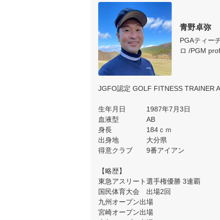
青野卓弥
PGAティー
ロ /PGM prof
JGFO認定 GOLF FITNESS TRAINER A
生年月日　　　1987年7月3日

血液型　　　　AB

身長　　　　　184ｃｍ

出身地　　　　大分県

得意クラブ　　9番アイアン

【略歴】

東急アスリート選手権優勝 3連覇

国民体育大会　出場2回

九州オープン出場

宮崎オープン出場
