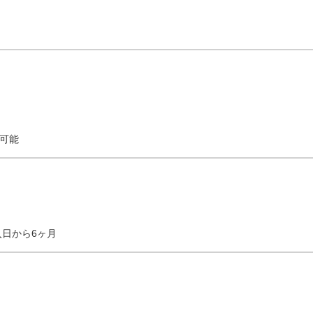
　18：20～　19：30～　20：40～

0～　14：00～　15：10～

第二希望：同日の19：30～　の場合…

入力　18：20～19：20　第二希望：希望日入力　19：30～
可能
60分のため、終了時間は開始時間の60分後で設定お願いします
が、19時に終了していたら何時でも大丈夫な場合…

日入力　13：00～19：00　とご入力下さい。
購入日から6ヶ月