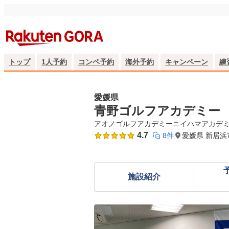
トップ
1人予約
コンペ予約
海外予約
キャンペーン
練
愛媛県
青野ゴルフアカデミー
アオノゴルフアカデミーニイハマアカデ
4.7
8件
愛媛県 新居浜
施設紹介