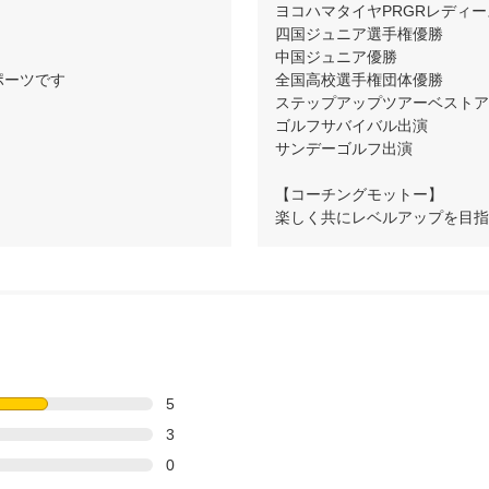
ヨコハマタイヤPRGRレディー
四国ジュニア選手権優勝

中国ジュニア優勝

ーツです

全国高校選手権団体優勝

ステップアップツアーベストアマ
ゴルフサバイバル出演

サンデーゴルフ出演

【コーチングモットー】

楽しく共にレベルアップを目指
5
3
0