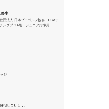
迫瑞生
社団法人 日本プロゴルフ協会　PGAテ
チングプロA級　ジュニア指導員　
　

ッジ　

目指しましょう。