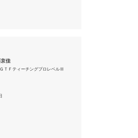
藤京佳
ＧＴＦティーチングプロレベルⅢ

