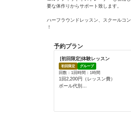
要な体作りからサポート致します。

ハーフラウンドレッスン、スクールコン
！
予約プラン
 [初回限定]体験レッスン
初回限定
グループ
回数
1回
時間
1時間
1回2,200円（レッスン費）

ボール代別

通常レッスンに参加していただけま
－－－－－－－－－－－－－－－
－－－－－

【タイムスケジュール】
