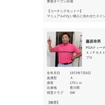
東急オープン出場　

【コーチングモットー】

マニュアルのない個人に合わせたスイ
藤原幸男
PGAティーチ
ＡＪＰＧＡト
プロ
生年月日　　　1972年7月6日　

血液型　　　　Ａ

身長　　　　　170ｃｍ

出身地　　　　香川県

得意クラブ　　SW

【略歴】　
