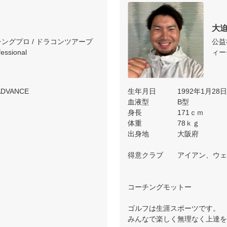
大
チングプロ / ドラコンツアープ
公益
essional
ィー
DVANCE

生年月日　　　1992年1月28日
血液型　　　　B型

身長　　　　　171ｃｍ

体重　　　　　78ｋｇ

出身地　　　　大阪府

得意クラブ　　アイアン、ウェ
コーチングモットー

ゴルフは生涯スポーツです。

みんなで楽しく無理なく上達を