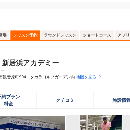
習場
レッスン予約
ラウンドレッスン
ショートコース
アプリ
 新居浜アカデミー
ミー
市観音原町994 タカラゴルフガーデン内
地図を見る
予約プラン

クチコミ
施設情
料金