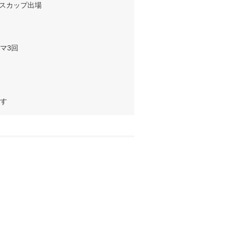
スカップ出場

3回

す