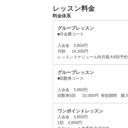
月・水・金曜　13：00～　14：10～
レッスン料金
土曜　9：00～　10：10～　11：2
料金体系
※日時リクエストについて…

グループレッスン
■月会費コース

例1　第一希望：月曜18：20～　
入会金　3,850円

月額　  16,500円

　　　入力方法＞　第一希望：希望日
レッスンスケジュール内月最大8回予約
30とご入力下さい。

　　　　　　　　　※レッスン時間
グループレッスン
■回数券コース

例2　平日で行きたい日にちはある
入会金　3,850円

　　　入力方法＞　第一希望：希望
回数券5回 　 15,000円  有効期間　
ワンポイントレッスン
入会金　3,850円

1回　3,850円 
