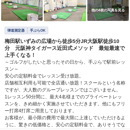
他の4枚の写真を見る
弾道測定器
手ぶらOK
梅田駅いずみの広場から徒歩5分JR大阪駅徒歩10
分 元阪神タイガース近田式メソッド 最短最速で
上手くなる！
～ゴルフがしたいと思ったその日から、手ぶらで駅前レッ
スン～

安心の定額料金でレッスン受け放題。

店舗相互利用も可能で全店通い放題！スクールという名称
ですが、大人数のグループレッスンではございません。

1レッスン50分間に、最大4名様までのプライベートレッ
スンを、きめ細かく実施させていただきます。他にもフリ
ー打席4打席ご用意しております。

お客様が、最小限の費用で最大限に上達していただけるよ
うに、驚きの低価格と、安心の定額料金で、ありそうでな