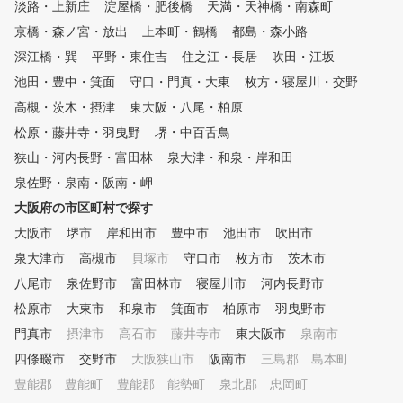
ン受け放題、通い放題で追
淡路・上新庄
淀屋橋・肥後橋
天満・天神橋・南森町
ビデオ解析によるスイングチェ
金や回数制限はございませ
京橋・森ノ宮・放出
ックもしております。 ■シミュ
上本町・鶴橋
都島・森小路
最大4名の少人数制レッス
レーターによるデータ解析もし
深江橋・巽
平野・東住吉
住之江・長居
ので、大人だけでなくジュ
吹田・江坂
ております。
やシニアの方のレッスンも
池田・豊中・箕面
守口・門真・大東
枚方・寝屋川・交野
です。親子やご家族でも楽
高槻・茨木・摂津
東大阪・八尾・柏原
通っていただけます。入会
、店舗相互利用も可能で全
松原・藤井寺・羽曳野
堺・中百舌鳥
い放題！ ゴルフクラブや
狭山・河内長野・富田林
泉大津・和泉・岸和田
ーズの無料レンタルをご準
泉佐野・泉南・阪南・岬
ておりますので、買い物帰
お仕事終わりに手ぶらで練
大阪府の市区町村で探す
ていただけます！ お気軽
大阪市
堺市
岸和田市
豊中市
池田市
吹田市
来店くださいませ！！
泉大津市
高槻市
貝塚市
守口市
枚方市
茨木市
八尾市
泉佐野市
富田林市
寝屋川市
河内長野市
松原市
大東市
和泉市
箕面市
柏原市
羽曳野市
門真市
摂津市
高石市
藤井寺市
東大阪市
泉南市
四條畷市
交野市
大阪狭山市
阪南市
三島郡 島本町
豊能郡 豊能町
豊能郡 能勢町
泉北郡 忠岡町