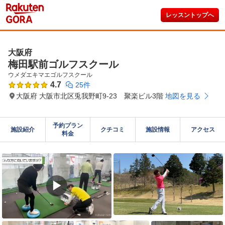
レッスントップへ
大阪府
梅田駅前ゴルフスクール
ウメダエキマエゴルフスクール
4.7
25件
大阪府 大阪市北区兎我野町9-23 聚楽ビル3階
地図を見る
予約プラン

施設紹介
クチコミ
施設情報
アクセス
料金
▶