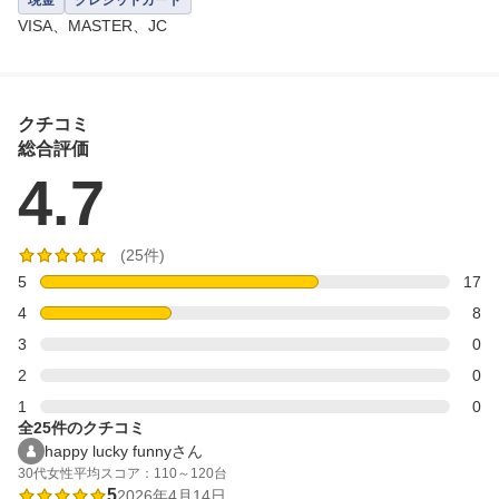
現金
クレジットカード
13:00～各時間帯毎、最終21:00開始

VISA、MASTER、JC
但し、17:00～18:00一時休館

土日祝　

クチコミ
10:00～各時間帯毎、最終19:00開始

総合評価
但し、14:00～15:00一時休館
4.7
(25件)
5
17
4
8
3
0
2
0
1
0
全25件のクチコミ
happy lucky funnyさん
30代
女性
平均スコア：110～120台
5
2026年4月14日