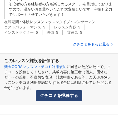
初心者の方も経験者の方も楽しめるスクールを目指しておりま
すので、温かいお言葉をいただき大変嬉しいです！今後も全力
でサポートさせていただきます！
在籍期間 :
体験レッスン
レッスンタイプ :
マンツーマン
コストパフォーマンス
5
レッスン内容
5
インストラクター
5
設備
5
雰囲気
5
クチコミをもっと見る
このレッスン施設を評価する
楽天GORAレッスンクチコミ利用規約
に同意いただいた上で、ク
チコミを投稿してください。掲載内容に第三者（個人、団体な
ど）への差別、不適切な表現、誹謗中傷がある等、楽天GORAレ
ッスンクチコミ利用規約に反する場合には削除させていただく場
合がございます。
クチコミを投稿する