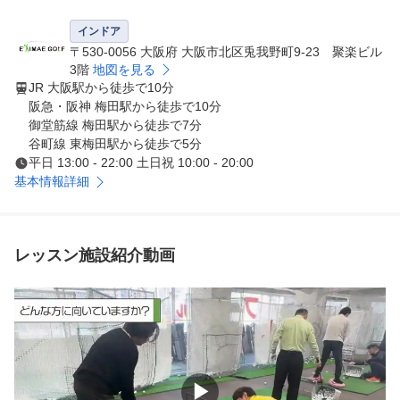
かった「レッスン受け放題」を実現しております。

ゴルフの上達を目指す皆様のご入会を、心よりお待ちして
インドア
おります。当スクールを利用しつくしていただき、ぜひ皆
〒530-0056 大阪府 大阪市北区兎我野町9-23 聚楽ビル
様の目標を達成してください。

3階
地図を見る
JR 大阪駅から徒歩で10分
元プロ野球選手 近田豊年プロのレッスンが受けれます。
阪急・阪神 梅田駅から徒歩で10分
親切な教え方で定評があります！スタッフ一同、全力でサ
御堂筋線 梅田駅から徒歩で7分
ポートさせていただきます。
谷町線 東梅田駅から徒歩で5分
平日 13:00 - 22:00 土日祝 10:00 - 20:00
基本情報詳細
レッスン施設紹介動画
▶