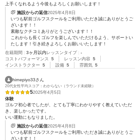
上手くなれるよう今後もよろしくお願いします！
施設からの返信
2025年4月8日
いつも駅前ゴルフスクールをご利用いただき誠にありがとうご
ざいます！！

素敵なクチコミありがとうございます！！

これからも長くゴルフを楽しんでいただけるよう、サポートい
たします！引き続きよろしくお願いいたします！
在籍期間 :
3ヶ月以内
レッスンタイプ :
-
コストパフォーマンス
5
レッスン内容
5
インストラクター
5
設備
5
雰囲気
5
himepiyo33さん
20代
女性
平均スコア：わからない（ラウンド未経験）
5
2025年4月5日
体験
ゴルフ初心者でしたが、とても丁寧にわかりやすく教えていただ
き、楽しかったです。

いい運動にもなりました。
施設からの返信
2025年4月8日
いつも駅前ゴルフスクールをご利用いただき誠にありがとうご
ざいます！！
