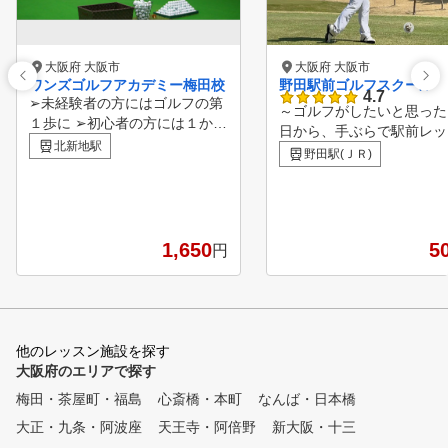
大阪府 大阪市
大阪府 大阪市
ワンズゴルフアカデミー梅田校
野田駅前ゴルフスクール
4.7
➢未経験者の方にはゴルフの第
～ゴルフがしたいと思った
１歩に ➢初心者の方には１から
日から、手ぶらで駅前レッ
丁寧に ➢経験者の方には１位に
北新地駅
～ JR環状線野田駅より徒
野田駅(ＪＲ)
なる為に心を込めてサポートさ
、地下鉄千日前線玉川駅よ
せて頂きます。 ■ワンズゴルフ
歩2分にある【野田駅前ゴ
アカデミーでは一般的なスクー
スクール】です。 インド
ルの様な均一的なレッスンでは
ので季節や天候に左右され
なく、その方のお悩みやご希望
1,650
5
円
いつでも快適にゴルフレッ
をお聞きして、年齢・性別・体
が可能です！ ゴルフクラ
格・ゴルフ歴などを考慮してそ
握ったことのない・ゴルフ
れらの原因や解消法・練習法な
ールを全く知らないという
どを、その方にあったレッスン
者の方やゴルフ未経験の方
をさせて頂きます。 ■ジュニア
他のレッスン施設を探す
数在籍されています。 『
レッスンでは、ジュニア・大学
大阪府のエリアで探す
神タイガース近田豊年プロ
・ミニツアーで優勝経験がある
考案した徹底的な反復練習
梅田・茶屋町・福島
心斎橋・本町
なんば・日本橋
プロによるレッスンで、将来の
ッドで最短最速の上達が可
プロを目指すジュニアゴルファ
大正・九条・阿波座
天王寺・阿倍野
新大阪・十三
す！！ 月会費13,200円レ
ー達にも満足して頂けます。 ■