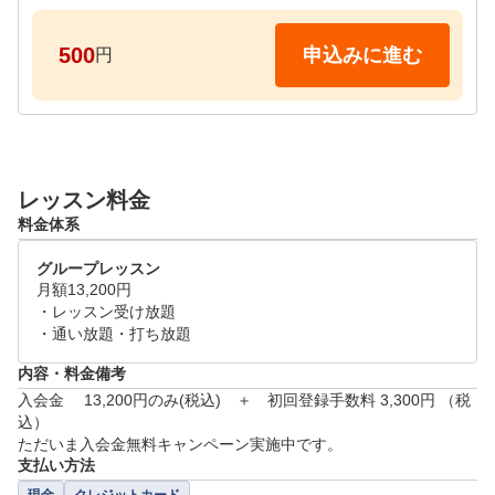
・ゴルフクラブを握った事がないという初心者の方も
500
申込みに進む
円
大歓迎です。

また、会員様と同様のレッスンを受けられる内容とな
っており、みなさんがイメージされる「お試し用の短
縮レッスン」ではありません。

会員になった時にどんなレッスンをするのか？を体験
レッスン料金
いただけますので、自分がどのように上達していくの
料金体系
か実感いただけます！

グループレッスン
■レッスンスケジュール

月額13,200円

毎時00分スタートを1コマとして、レッスンを実施し
・レッスン受け放題

ております。

・通い放題・打ち放題
内容・料金備考
・来店時のスケジュール

入会金 　13,200円のみ(税込)　＋　初回登録手数料 3,300円 （税
00～10分：現在のお悩みなどヒアリング

込）

11～40分：レッスン

ただいま入会金無料キャンペーン実施中です。
41～50分：レッスンの振り返り・スクール説明

支払い方法
平日（月曜休み）
