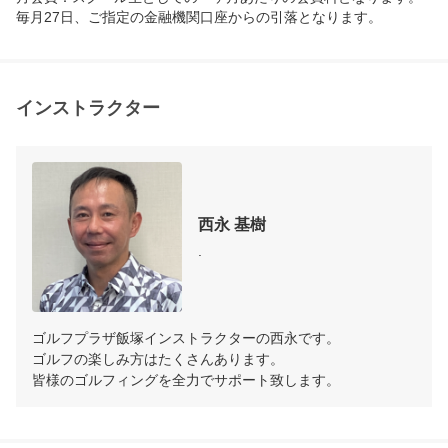
－－－－－－－－－－－－－－－－－－－－－－－－
－－－－－－－－－－－－－－－－－－－－－－－－
－－－

※日時リクエストについて…

インストラクター
例1　第一希望：水曜11:00～　第二希望：同日の水曜
13:30～　の場合…

　　　入力方法＞　第一希望：希望日入力　11:00～1
西永 基樹
2:00　第二希望：希望日入力　13:30～14:30　とご入
.
力下さい。

　　　　　　　　　※レッスン時間60分のため、終了
時間は開始時間の60分後で設定お願いします。

ゴルフプラザ飯塚インストラクターの西永です。

例2　土曜日で行きたい日にちはあるが、15時に終了
ゴルフの楽しみ方はたくさんあります。

していたら何時でも大丈夫な場合…

皆様のゴルフィングを全力でサポート致します。
　　　入力方法＞　第一希望：希望日入力　9:30～14: