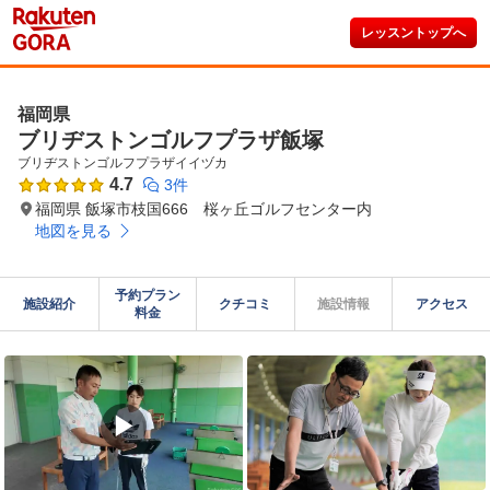
レッスントップへ
福岡県
ブリヂストンゴルフプラザ飯塚
ブリヂストンゴルフプラザイイヅカ
4.7
3件
福岡県 飯塚市枝国666 桜ヶ丘ゴルフセンター内
地図を見る
予約プラン

施設紹介
クチコミ
施設情報
アクセス
料金
▶