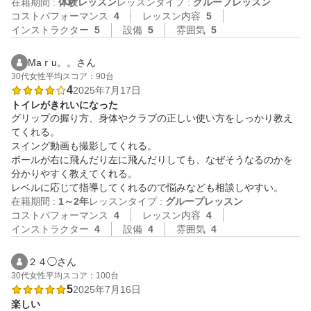
在籍期間 :
体験レッスン
レッスンタイプ :
グループレッスン
コストパフォーマンス
4
レッスン内容
5
インストラクター
5
設備
5
雰囲気
5
Maｒu。。さん
30代
女性
平均スコア：90台
4
2025年7月17日
トイレがきれいになった
グリップの握り方、身体やクラブの正しい使い方をしっかり教え
てくれる。

スイング動画も撮影してくれる。

ボールが右に飛んだり左に飛んだりしても、なぜそうなるのかを
分かりやすく教えてくれる。

レベルに応じて指導してくれるので悩みなども相談しやすい。
在籍期間 :
1～2年
レッスンタイプ :
グループレッスン
コストパフォーマンス
4
レッスン内容
4
インストラクター
4
設備
4
雰囲気
4
２４◯さん
30代
女性
平均スコア：100台
5
2025年7月16日
楽しい