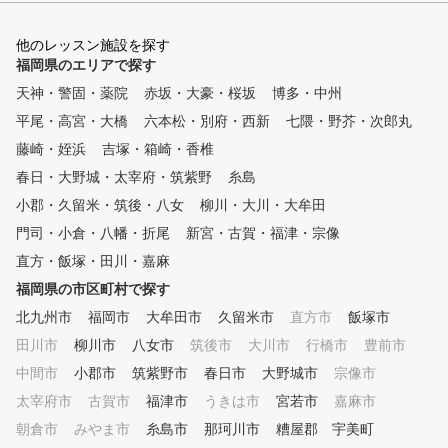
他のレッスン施設を探す
福岡県のエリアで探す
天神・警固・薬院
赤坂・大豪・桜坂
博多・中州
平尾・高宮・大橋
六本松・別府・西新
七隈・野芥・次郎丸
藤崎・姪浜
吉塚・箱崎・香椎
春日・大野城・太宰府・筑紫野
糸島
小郡・久留米・筑後・八女
柳川・大川・大牟田
門司・小倉・八幡・折尾
新宮・古賀・福津・宗像
直方・飯塚・田川・嘉麻
福岡県の市区町村で探す
北九州市
福岡市
大牟田市
久留米市
直方市
飯塚市
田川市
柳川市
八女市
筑後市
大川市
行橋市
豊前市
中間市
小郡市
筑紫野市
春日市
大野城市
宗像市
太宰府市
古賀市
福津市
うきは市
宮若市
嘉麻市
朝倉市
みやま市
糸島市
那珂川市
糟屋郡 宇美町