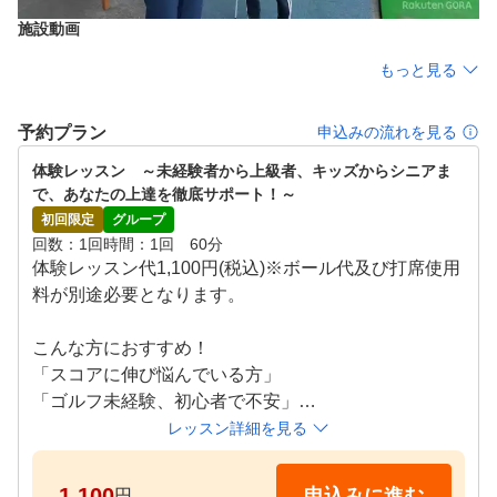
定期的に実施しているラウンドレッスンで、日頃の練習の
施設動画
成果を確認するだけでなく、実践的なトレーニングでさら
に効率的にレベルアップいただけます。 また、はじめて
もっと見る
の方を対象にしたコースデビュー会も開催しています。

予約プラン
申込みの流れを見る
●POINT５

お好きな時間にいつでも受講

体験レッスン　～未経験者から上級者、キッズからシニアま
で、あなたの上達を徹底サポート！～
レッスンはお客様のご都合に合わせた時間を選べるタイム
初回限定
グループ
テーブル制。ライフスタイルにあわせて、無理なく、無駄
回数
1回
時間
1回　60分
なく続けて頂くことができます。また、各種ゴルフ用品も
体験レッスン代1,100円(税込)※ボール代及び打席使用
無料貸し出ししておりますのでお気軽にお越しください。
料が別途必要となります。 

こんな方におすすめ！

「スコアに伸び悩んでいる方」

「ゴルフ未経験、初心者で不安」

「100切りを目指したい」

レッスン詳細を見る
「ゴルフ仲間を増やしたい」

「もう一度基本からやり直したい方」

1,100
申込みに進む
円