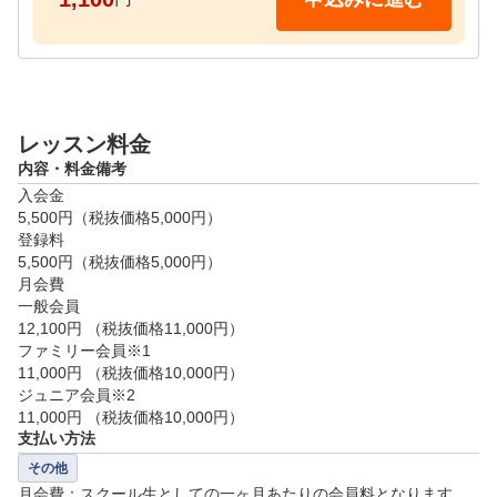
「とにかく楽しいゴルフをしたい方」

【タイムスケジュール】

平日（除く火・木曜日）

月・金曜　11:00～、13:30～、17:30～、19:00～、20:
レッスン料金
30～

内容・料金備考
水曜　17:30～、19:00～、20:30～

入会金

5,500円（税抜価格5,000円）

土日祝

登録料

9:30～、11:00～、13:30～、15:00～

5,500円（税抜価格5,000円）

月会費

【レッスン当日に必要な物】

一般会員

12,100円 （税抜価格11,000円）

・運動できる服装

ファミリー会員※1

・運動靴

11,000円 （税抜価格10,000円）

・グローブ（手袋）

ジュニア会員※2

・クラブ（クラブを持っていない場合は、貸出用クラ
11,000円 （税抜価格10,000円）
ブがございますのでご安心ください。）

支払い方法
その他
月会費：スクール生としての一ヶ月あたりの会員料となります。