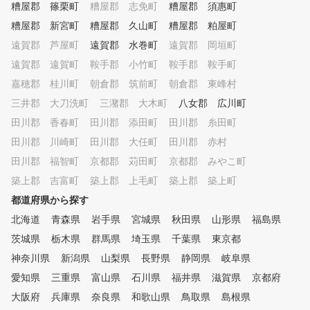
糟屋郡 篠栗町
糟屋郡 志免町
糟屋郡 須惠町
糟屋郡 新宮町
糟屋郡 久山町
糟屋郡 粕屋町
遠賀郡 芦屋町
遠賀郡 水巻町
遠賀郡 岡垣町
遠賀郡 遠賀町
鞍手郡 小竹町
鞍手郡 鞍手町
嘉穂郡 桂川町
朝倉郡 筑前町
朝倉郡 東峰村
三井郡 大刀洗町
三潴郡 大木町
八女郡 広川町
田川郡 香春町
田川郡 添田町
田川郡 糸田町
田川郡 川崎町
田川郡 大任町
田川郡 赤村
田川郡 福智町
京都郡 苅田町
京都郡 みやこ町
築上郡 吉富町
築上郡 上毛町
築上郡 築上町
都道府県から探す
北海道
青森県
岩手県
宮城県
秋田県
山形県
福島県
茨城県
栃木県
群馬県
埼玉県
千葉県
東京都
神奈川県
新潟県
山梨県
長野県
静岡県
岐阜県
愛知県
三重県
富山県
石川県
福井県
滋賀県
京都府
大阪府
兵庫県
奈良県
和歌山県
鳥取県
島根県