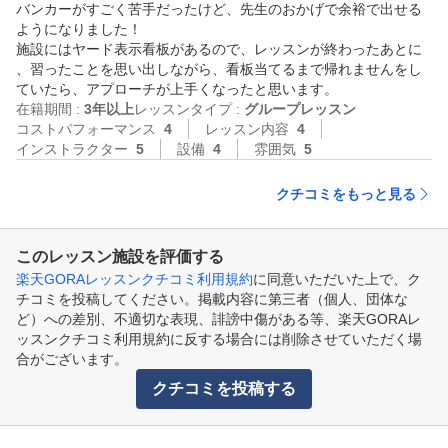
バンカーがすごく苦手だったけど、先生のおかげで余裕で出せる
ようになりました！

施設にはヤード表示看板があるので、レッスンが終わったあとに
、習ったことを思い出しながら、看板当てるまで帰れませんをし
ていたら、アプローチが上手くなったと思います。
在籍期間 :
3年以上
レッスンタイプ :
グループレッスン
コストパフォーマンス
4
レッスン内容
4
インストラクター
5
設備
4
雰囲気
5
クチコミをもっと見る
このレッスン施設を評価する
楽天GORAレッスンクチコミ利用規約
に同意いただいた上で、ク
チコミを投稿してください。掲載内容に第三者（個人、団体な
ど）への差別、不適切な表現、誹謗中傷がある等、楽天GORAレ
ッスンクチコミ利用規約に反する場合には削除させていただく場
合がございます。
クチコミを投稿する