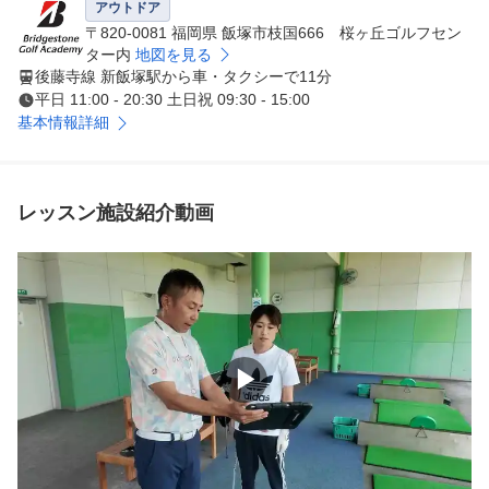
アウトドア
●POINT２

〒820-0081 福岡県 飯塚市枝国666 桜ヶ丘ゴルフセン
国内会員数約15,000人を誇る抜群の指導力

ター内
地図を見る
後藤寺線 新飯塚駅から車・タクシーで11分
インストラクターは全員当社の厳しい基準をクリア、その
平日 11:00 - 20:30 土日祝 09:30 - 15:00
後も進化し続けるギア、技術、コーチング理論をフォロー
基本情報詳細
アップするために定期的な研修を受けています。 また、
女性インストラクターも在籍していますので、女性の方も
安心してレッスンを受けられます。

レッスン施設紹介動画
●POINT３

同じ目的を持つ仲間とレベルアップ

少人数制のグループレッスンだから同じ目的をもつ仲間、
会社などでは知り合うことのない ゴルフ仲間を見つけて
いただけます。 スクール生対象のコンペやゴルフ合宿も
開催しておりますので、レッスン以外でもおもいっきりゴ
▶
ルフをお楽しみいただけます。

●POINT４

実際のコースでより実践的なトレーニング
