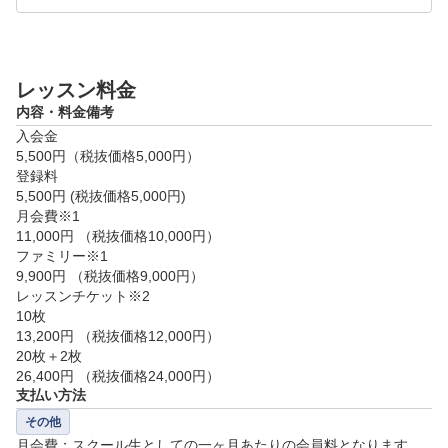
【タイムスケジュール】

平日（除く木曜日）

月・火曜　10:00～、11:30～、15:00～、18:30～、20:
レッスン料金
00～

内容・料金備考
水曜　11:30～、15:00～、18:30～、20:00～

入会金

金曜　13:30～、15:00～、18:30～、20:00～

5,500円（税抜価格5,000円）

登録料

土日

5,500円 (税抜価格5,000円)

8:30～、10:00～、13:00～、14:30～、16:00～

月会費※1

11,000円 （税抜価格10,000円）

ファミリー※1

【レッスン当日に必要な物】

9,900円 （税抜価格9,000円）

・運動できる服装

レッスンチケット※2

・運動靴

10枚

・グローブ（手袋）

13,200円 （税抜価格12,000円）

・クラブ（クラブを持っていない場合は、貸出用クラ
20枚＋2枚

26,400円 （税抜価格24,000円）
ブがございますのでご安心ください。）

支払い方法
その他
月会費：スクール生としての一ヶ月あたりの会員料となります。