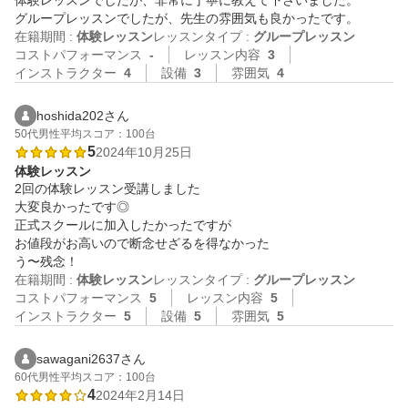
体験レッスンでしたが、非常に丁寧に教えて下さいました。

グループレッスンでしたが、先生の雰囲気も良かったです。
在籍期間 :
体験レッスン
レッスンタイプ :
グループレッスン
コストパフォーマンス
-
レッスン内容
3
インストラクター
4
設備
3
雰囲気
4
hoshida202さん
50代
男性
平均スコア：100台
5
2024年10月25日
体験レッスン
2回の体験レッスン受講しました

大変良かったです◎

正式スクールに加入したかったですが

お値段がお高いので断念せざるを得なかった

う〜残念！
在籍期間 :
体験レッスン
レッスンタイプ :
グループレッスン
コストパフォーマンス
5
レッスン内容
5
インストラクター
5
設備
5
雰囲気
5
sawagani2637さん
60代
男性
平均スコア：100台
4
2024年2月14日