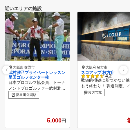
近いエリアの施設
大阪府 交野市
大阪府 枚方市
武村雅己プライベートレッスン
スコアップ 枚方店
4.2
星田ゴルフセンター校
数値的根拠に基づかない練
日本プロゴルフ協会員、トーナ
もう終わり！ 弾道測定、
メントプロゴルファー武村雅己
パクトチェック、スイング
枚方市駅
によるプライベートレッスンで
寝屋川公園駅
で確実にあなたのゴルフス
す。当レッスンでは簡単な3つ
をアップ！1人の練習で分
のドリルを繰り返し行うことで
ないときはワンポイントレ
正しいボディターンスイングを
ンでインストラクターから
習得します
5,000
円
バイス！