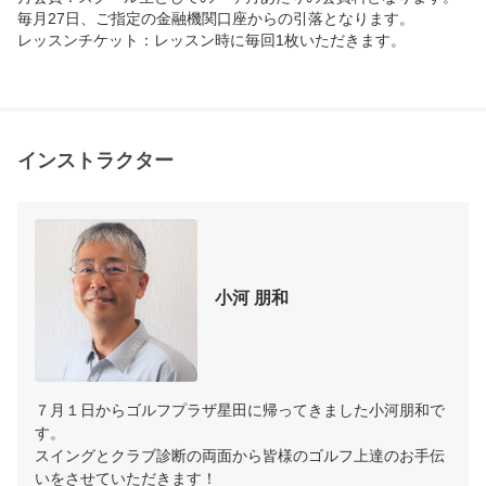
－－－－－－－－－－－－－－－－－－－－－－－－
毎月27日、ご指定の金融機関口座からの引落となります。

－－－－－－－－－－－－－－－－－－－－－－－－
レッスンチケット：レッスン時に毎回1枚いただきます。

－－－

※日時リクエストについて…

例1　第一希望：水曜11:30～　第二希望：同日の水曜
15:00～　の場合…

インストラクター
　　　入力方法＞　第一希望：希望日入力　11:30～1
2:30　第二希望：希望日入力　15:00～16:00　とご入
力下さい。

　　　　　　　　　※レッスン時間60分のため、終了
小河 朋和
時間は開始時間の60分後で設定お願いします。

例2　土日で行きたい日にちはあるが、14時に終了し
ていたら何時でも大丈夫な場合…

７月１日からゴルフプラザ星田に帰ってきました小河朋和で
す。

　　　入力方法＞　第一希望：希望日入力　8:30～14:
スイングとクラブ診断の両面から皆様のゴルフ上達のお手伝
いをさせていただきます！