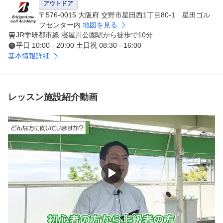
アウトドア
●POINT２

〒576-0015 大阪府 交野市星田西1丁目80-1 星田ゴル
国内会員数約15,000人を誇る抜群の指導力

フセンター内
地図を見る
JR学研都市線 寝屋川公園駅から徒歩で10分
インストラクターは全員当社の厳しい基準をクリア、その
平日 10:00 - 20:00 土日祝 08:30 - 16:00
後も進化し続けるギア、技術、コーチング理論をフォロー
基本情報詳細
アップするために定期的な研修を受けています。 また、
女性インストラクターも在籍していますので、女性の方も
安心してレッスンを受けられます。

レッスン施設紹介動画
●POINT３

同じ目的を持つ仲間とレベルアップ

少人数制のグループレッスンだから同じ目的をもつ仲間、
会社などでは知り合うことのない ゴルフ仲間を見つけて
いただけます。 スクール生対象のコンペやゴルフ合宿も
開催しておりますので、レッスン以外でもおもいっきりゴ
▶
ルフをお楽しみいただけます。

●POINT４

実際のコースでより実践的なトレーニング
