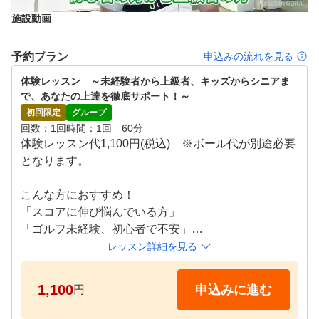
定期的に実施しているラウンドレッスンで、日頃の練習の
施設動画
成果を確認するだけでなく、実践的なトレーニングでさら
に効率的にレベルアップいただけます。 また、はじめて
予約プラン
申込みの流れを見る
の方を対象にしたコースデビュー会も開催しています。

体験レッスン　～未経験者から上級者、キッズからシニアま
●POINT５

で、あなたの上達を徹底サポート！～
お好きな時間にいつでも受講

初回限定
グループ
レッスンはお客様のご都合に合わせた時間を選べるタイム
回数
1回
時間
1回　60分
テーブル制。ライフスタイルにあわせて、無理なく、無駄
体験レッスン代1,100円(税込)　※ボール代が別途必要
なく続けて頂くことができます。また、各種ゴルフ用品も
となります。 

無料貸し出ししておりますのでお気軽にお越しください。
こんな方におすすめ！

「スコアに伸び悩んでいる方」

「ゴルフ未経験、初心者で不安」

「100切りを目指したい」

レッスン詳細を見る
「ゴルフ仲間を増やしたい」

「もう一度基本からやり直したい方」

1,100
申込みに進む
円
「とにかく楽しいゴルフをしたい方」
