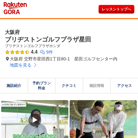
レッスントップへ
大阪府
ブリヂストンゴルフプラザ星田
ブリヂストンゴルフプラザホシダ
4.4
9件
大阪府 交野市星田西1丁目80-1 星田ゴルフセンター内
地図を見る
予約プラン

施設紹介
クチコミ
施設情報
アクセス
料金
▶