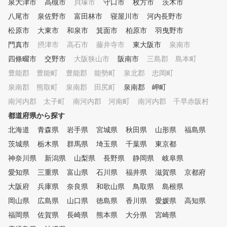
泉大津市
高槻市
貝塚市
守口市
枚方市
茨木市
八尾市
泉佐野市
富田林市
寝屋川市
河内長野市
松原市
大東市
和泉市
箕面市
柏原市
羽曳野市
門真市
摂津市
高石市
藤井寺市
東大阪市
泉南市
四條畷市
交野市
大阪狭山市
阪南市
三島郡 島本町
豊能郡 豊能町
豊能郡 能勢町
泉北郡 忠岡町
泉南郡 熊取町
泉南郡 田尻町
泉南郡 岬町
南河内郡 太子町
南河内郡 河南町
南河内郡 千早赤阪村
都道府県から探す
北海道
青森県
岩手県
宮城県
秋田県
山形県
福島県
茨城県
栃木県
群馬県
埼玉県
千葉県
東京都
神奈川県
新潟県
山梨県
長野県
静岡県
岐阜県
愛知県
三重県
富山県
石川県
福井県
滋賀県
京都府
大阪府
兵庫県
奈良県
和歌山県
鳥取県
島根県
岡山県
広島県
山口県
徳島県
香川県
愛媛県
高知県
福岡県
佐賀県
長崎県
熊本県
大分県
宮崎県