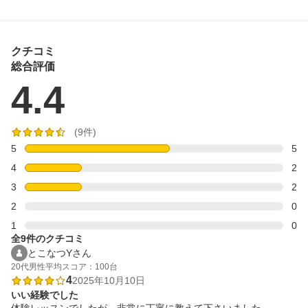
クチコミ
総合評価
4.4
(9件)
5
5
4
2
3
2
2
0
1
0
全9件のクチコミ
とこなつYさん
20代
男性
平均スコア：100台
4
2025年10月10日
いい経験でした