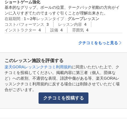
ショートゲーム強化
基本的なグリップ、ボールの位置、テークバック初動の方向がイ
ンに入りすぎてたのでまっすぐ引くことが理解出来きた。
在籍期間 :
1～2年
レッスンタイプ :
グループレッスン
コストパフォーマンス
3
レッスン内容
4
インストラクター
4
設備
4
雰囲気
4
クチコミをもっと見る
このレッスン施設を評価する
楽天GORAレッスンクチコミ利用規約
に同意いただいた上で、ク
チコミを投稿してください。掲載内容に第三者（個人、団体な
ど）への差別、不適切な表現、誹謗中傷がある等、楽天GORAレ
ッスンクチコミ利用規約に反する場合には削除させていただく場
合がございます。
クチコミを投稿する