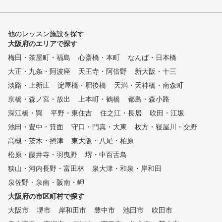
他のレッスン施設を探す
大阪府のエリアで探す
梅田・茶屋町・福島
心斎橋・本町
なんば・日本橋
大正・九条・阿波座
天王寺・阿倍野
新大阪・十三
淡路・上新庄
淀屋橋・肥後橋
天満・天神橋・南森町
京橋・森ノ宮・放出
上本町・鶴橋
都島・森小路
深江橋・巽
平野・東住吉
住之江・長居
吹田・江坂
池田・豊中・箕面
守口・門真・大東
枚方・寝屋川・交野
高槻・茨木・摂津
東大阪・八尾・柏原
松原・藤井寺・羽曳野
堺・中百舌鳥
狭山・河内長野・富田林
泉大津・和泉・岸和田
泉佐野・泉南・阪南・岬
大阪府の市区町村で探す
大阪市
堺市
岸和田市
豊中市
池田市
吹田市