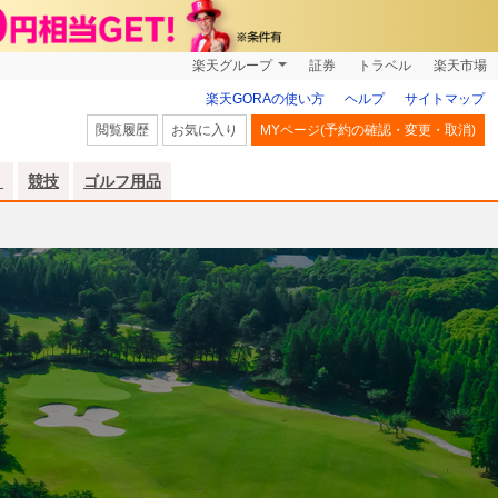
楽天グループ
証券
トラベル
楽天市場
楽天GORAの使い方
ヘルプ
サイトマップ
閲覧履歴
お気に入り
MYページ(予約の確認・変更・取消)
リ
競技
ゴルフ用品