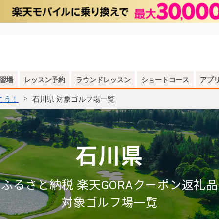
習場
レッスン予約
ラウンドレッスン
ショートコース
アプ
こう！
石川県 対象ゴルフ場一覧
石川県
ふるさと納税 楽天GORAクーポン返礼品
対象ゴルフ場一覧