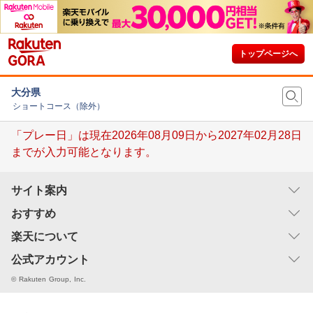
トップページへ
大分県
ショートコース（除外）
「プレー日」は現在2026年08月09日から2027年02月28日
までが入力可能となります。
サイト案内
楽天GORAの使い方
おすすめ
ヘルプ
ゴルフ用品のお買い物♪
楽天について
サイトマップ
宿泊先・レンタカー・航空券を予約する
企業情報
公式アカウント
利用規約
ゴルファー保険を探す
個人情報保護方針
Facebook
© Rakuten Group, Inc.
漫画：煮っころがし
採用情報
Instagram