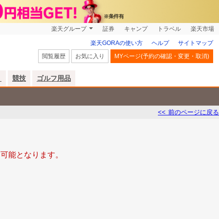
楽天グループ
証券
キャンプ
トラベル
楽天市場
楽天GORAの使い方
ヘルプ
サイトマップ
閲覧履歴
お気に入り
MYページ(予約の確認・変更・取消)
リ
競技
ゴルフ用品
<< 前のページに戻る
入力可能となります。