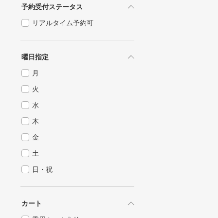
予約受付ステータス
リアルタイム予約可
曜日指定
月
火
水
木
金
土
日・祝
カート