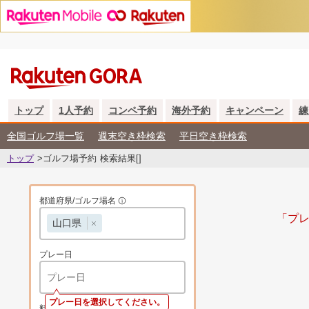
トップ
1人予約
コンペ予約
海外予約
キャンペーン
練
全国ゴルフ場一覧
週末空き枠検索
平日空き枠検索
トップ
>ゴルフ場予約 検索結果[]
都道府県/ゴルフ場名
「プレ
山口県
プレー日
プレー日を選択してください。
料金
指定なし ~ 指定なし