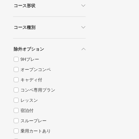
レディース
宿泊施設あり
コース形状
シニア
温泉あり
フェアウェイが広い
ポイントアップ
コース種別
コンペ賞品付
指定しない
幹事特典付
山岳
除外オプション
早期予約キャンペーン対象
丘陵
9Hプレー
予約者優待
シーサイド
オープンコンペ
林間
キャディ付
高原
コンペ専用プラン
河川
レッスン
宿泊付
スループレー
乗用カートあり