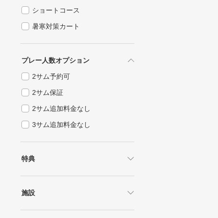
ショートコース
暑寒対策カート
プレー人数オプション
2サム予約可
2サム保証
2サム追加料金なし
3サム追加料金なし
特典
1.5ラウンド
2ラウンド
施設
1ドリンク付
練習場あり