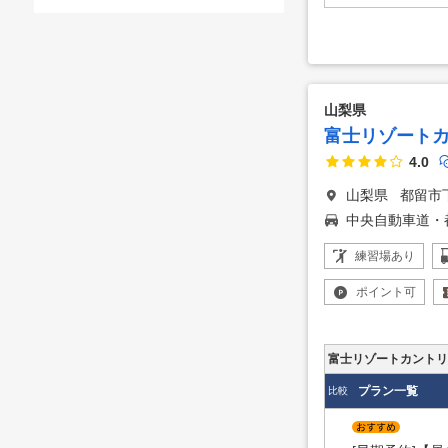
山梨県
富士リゾート
4.0
山梨県
都留市下
中央自動車道・
練習場
あり
ポイント
可
富士リゾートカントリ
プラン一覧
比較