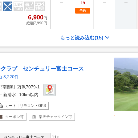
19
予約
6,900
円
総額7,990円
もっと読み込む
(15)
ークラブ センチュリー富士コース
3,220件
郡南部町
万沢7079-1
・新清水
10km以内
カート | リモコン・GPS
クーポン
可
楽天チェックイン
可
11
 センチュリー富士コース
月