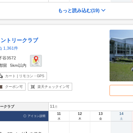
もっと読み込む
(19)
カントリークラブ
1,361件
谷3572
都留
5km以内
カート | リモコン・GPS
クーポン
可
楽天チェックイン
可
11
ークラブ
月
11
12
13
14
アイコン説明
水
木
金
土