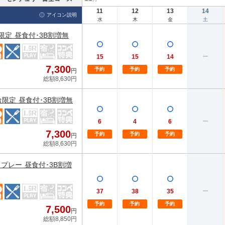
11
12
13
14
アイコン説明
水
木
金
土
限定 昼食付･3B割増無
15
15
14
7,300
予約
予約
予約
円
総額8,630円
台限定 昼食付･3B割増無
6
4
6
7,300
予約
予約
予約
円
総額8,630円
プレー 昼食付･3B割増
37
38
35
予約
予約
予約
7,500
円
総額8,850円