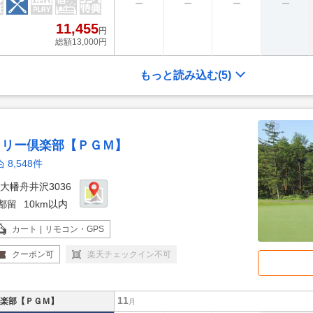
11,455
円
総額13,000円
もっと読み込む
(5)
トリー倶楽部【ＰＧＭ】
8,548件
大幡舟井沢3036
都留
10km以内
カート | リモコン・GPS
クーポン
可
楽天チェックイン
不
可
11
楽部【ＰＧＭ】
月