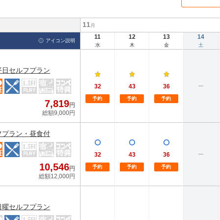
11
月
11
12
13
14
アイコン説明
水
木
金
土
平日セルフプラン
32
43
36
予約
予約
予約
7,819
円
総額9,000円
フプラン・昼食付
32
43
36
10,546
予約
予約
予約
円
総額12,000円
日曜セルフプラン