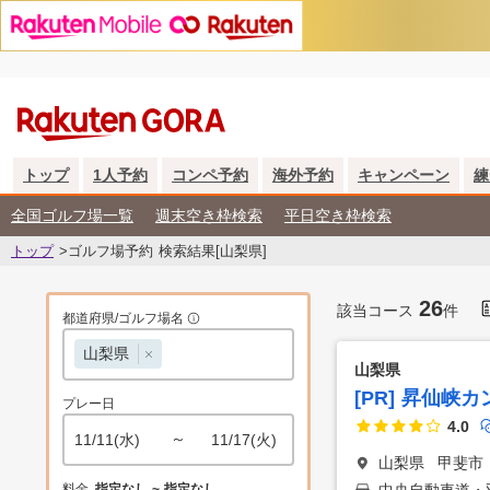
トップ
1人予約
コンペ予約
海外予約
キャンペーン
練
全国ゴルフ場一覧
週末空き枠検索
平日空き枠検索
トップ
>ゴルフ場予約 検索結果[山梨県]
26
該当コース
件
都道府県/ゴルフ場名
山梨県
山梨県
[PR] 昇仙峡
プレー日
4.0
～
11/11(水)
11/17(火)
山梨県
甲斐市
料金
指定なし ~ 指定なし