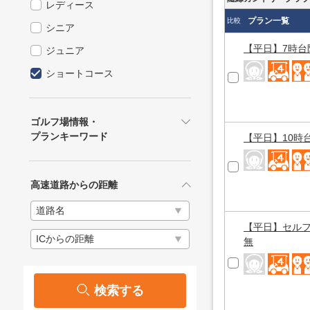
レディース
プラン一覧
比較
シニア
【平日】7時台
ジュニア
ショートコース
ゴルフ場情報・
プランキーワード
【平日】10時
高速道路からの距離
【平日】セルフ
無
検索する