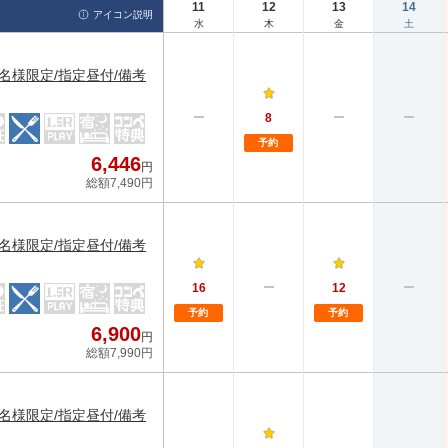
11
12
13
14
アイコン説明
水
木
金
土
4名様限定/指定昼付/備考
8
予約
6,446
円
総額7,490円
4名様限定/指定昼付/備考
16
12
予約
予約
6,900
円
総額7,990円
4名様限定/指定昼付/備考