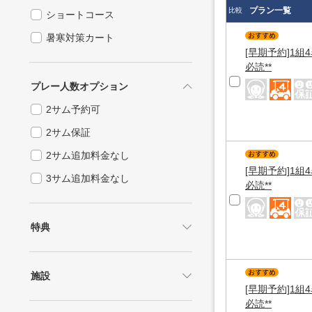
プラン一覧
比較
ショートコース
暑寒対策カート
[早期予約]1組
必読**
プレー人数オプション
2サム予約可
2サム保証
2サム追加料金なし
[早期予約]1組
3サム追加料金なし
必読**
特典
1.5ラウンド
2ラウンド
施設
[早期予約]1組
1ドリンク付
練習場あり
必読**