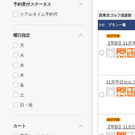
予約受付ステータス
リアルタイム予約可
西東京ゴルフ倶楽部
プラン一覧
比較
曜日指定
【早割】11月
月
火
水
木
11月平日セル
金
土
日・祝
カート
【早割】11月