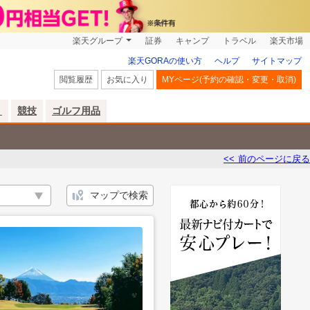
楽天グループ
証券
キャンプ
トラベル
楽天市場
楽天GORAの使い方
ヘルプ
サイトマップ
閲覧履歴
お気に入り
MYページ(予約の確認・変更・取消)
リ
競技
ゴルフ用品
<< 前のページに戻る
マップで検索