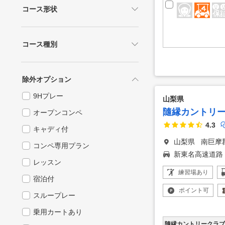
レディース
宿泊施設あり
コース形状
シニア
温泉あり
フェアウェイが広い
ポイントアップ
コース種別
コンペ賞品付
指定しない
幹事特典付
山岳
除外オプション
早期予約キャンペーン対象
丘陵
9Hプレー
山梨県
予約者優待
シーサイド
隨縁カントリ
オープンコンペ
4.3
林間
キャディ付
山梨県
南巨摩
高原
コンペ専用プラン
新東名高速道路
河川
レッスン
練習場
あり
宿泊付
ポイント
可
スループレー
乗用カートあり
隨縁カントリークラブ