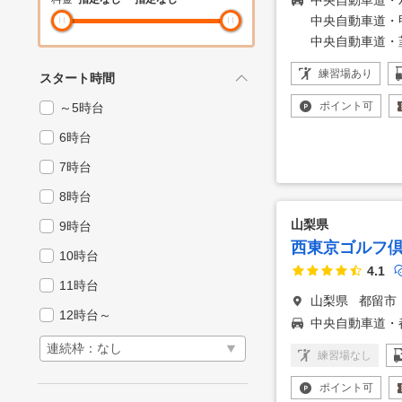
中央自動車道・
中央自動車道・
中央自動車道・
練習場
あり
スタート時間
ポイント
可
～5時台
6時台
7時台
8時台
山梨県
9時台
西東京ゴルフ
10時台
4.1
11時台
山梨県
都留市
12時台～
中央自動車道・
練習場
なし
ポイント
可