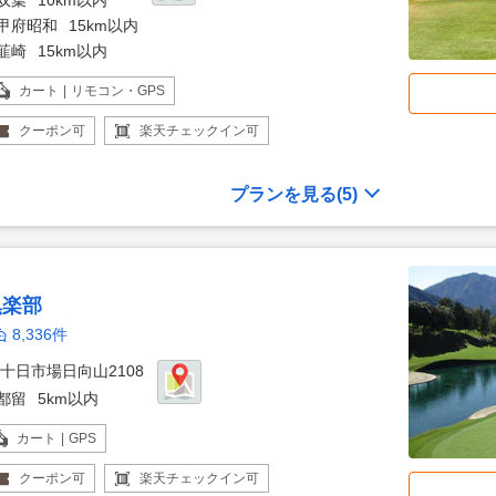
双葉
10km以内
甲府昭和
15km以内
韮崎
15km以内
カート | リモコン・GPS
クーポン
可
楽天チェックイン
可
プランを見る
(5)
倶楽部
8,336件
十日市場日向山2108
都留
5km以内
カート | GPS
クーポン
可
楽天チェックイン
可