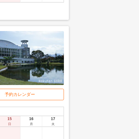
予約カレンダー
15
16
17
日
月
火