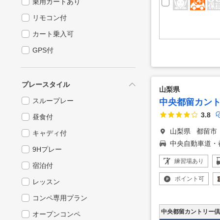
乗用カートあり
リモコン付
カート乗入可
GPS付
プレースタイル
山梨県
スループレー
中央都留カン
3.8
昼食付
山梨県
都留市
キャディ付
中央自動車道・
9Hプレー
練習場
あり
宿泊付
ポイント
可
レッスン
コンペ専用プラン
中央都留カントリー倶
オープンコンペ