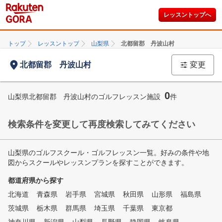
レッスントップへ
トップ
レッスントップ
山梨県
北都留郡 丹波山村
北都留郡 丹波山村
変更
0
山梨県北都留郡 丹波山村のゴルフレッスン施設
件
検索条件を変更して再度検索してみてください
山梨県のゴルフスクール・ゴルフレッスン一覧。好みの条件や地
図からスクールやレッスンプランを探すことができます。
都道府県から探す
北海道
青森県
岩手県
宮城県
秋田県
山形県
福島県
茨城県
栃木県
群馬県
埼玉県
千葉県
東京都