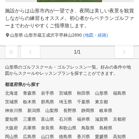
施設からは山形市内が一望でき、夜間は美しい夜景を観賞
しながらの練習もオススメ。初心者からベテランゴルファ
ーまでわかりやすくご指導致します。
山形県 山形市蔵王成沢字早林山2890
(地図・経路)
1/1
山形県のゴルフスクール・ゴルフレッスン一覧。好みの条件や地
図からスクールやレッスンプランを探すことができます。
都道府県から探す
北海道
青森県
岩手県
宮城県
秋田県
山形県
福島県
茨城県
栃木県
群馬県
埼玉県
千葉県
東京都
神奈川県
新潟県
山梨県
長野県
静岡県
岐阜県
愛知県
三重県
富山県
石川県
福井県
滋賀県
京都府
大阪府
兵庫県
奈良県
和歌山県
鳥取県
島根県
岡山県
広島県
山口県
徳島県
香川県
愛媛県
高知県