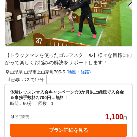
【トラックマンを使ったゴルフスクール】様々な目標に向
かって楽しくお悩みの解決をサポートします！
山形県 山形市上山家町705-5
(地図・経路)
山形駅 バスで17分
体験レッスン☆入会キャンペーン☆3か月以上継続で入会金
＆事務手数料7,700円→無料！
時間：60分
回数：1
1,100
初回限定
円
プラン詳細を見る