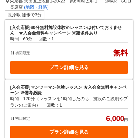
東京都 大田区上池台1-20-23 第8岡崎ビル 1F SMART GOLF
長原店
(地図・経路)
長原駅 徒歩で3分
[入会応援]60分無料施設体験※レッスンは付いておりませ
ん ★入会金無料キャンペーン ※諸条件あり
時間：60分
回数：1
無料
初回限定
プラン詳細を見る
[入会応援]マンツーマン体験レッスン ★入会金無料キャンペ
ーン ※備考必読
時間：120分（レッスンを1時間したのち、施設のご説明やプ
ランのご案内）
回数：1
6,000
初回限定
円
プラン詳細を見る