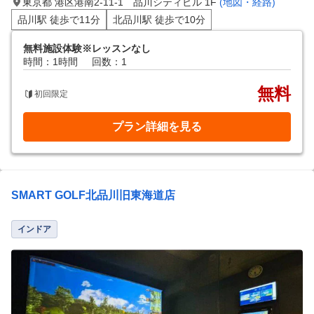
東京都 港区港南2-11-1 品川シティビル 1F
(地図・経路)
品川駅 徒歩で11分
北品川駅 徒歩で10分
無料施設体験※レッスンなし
時間：1時間
回数：1
無料
初回限定
プラン詳細を見る
SMART GOLF北品川旧東海道店
インドア