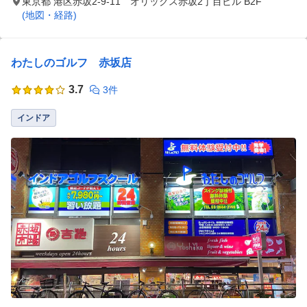
東京都 港区赤坂2-9-11 オリックス赤坂2丁目ビル B2F
(地図・経路)
わたしのゴルフ 赤坂店
3.7
3件
インドア