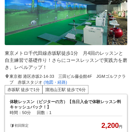
東京メトロ千代田線赤坂駅徒歩1分 月4回のレッスンと
自主練習で基礎作り！さらにコースレッスンで実践力を磨
き、レベルアップ！
東京都 港区赤坂2-14-33 三田ビル藤会館4F JGMゴルフクラ
ブ 赤坂スタジオ
(地図・経路)
赤坂駅 徒歩で1分
溜池山王駅 徒歩で6分
体験レッスン（ビジターの方）【当日入会で体験レッスン料
キャッシュバック！】
時間：50分
回数：1
2,200
初回限定
円