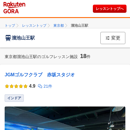
レッスントップへ
トップ
レッスントップ
東京都
溜池山王駅
溜池山王駅
変更
18
東京都溜池山王駅のゴルフレッスン施設
件
JGMゴルフクラブ 赤坂スタジオ
4.9
21件
インドア