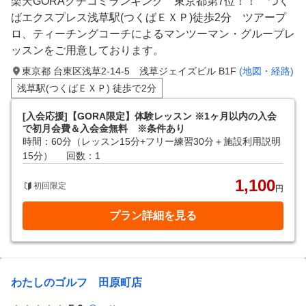
楽天GORAクチコミランキング 東京都第7位！！ つく
ばエクスプレス浅草駅(つくばＥＸＰ)徒歩2分 ツアープ
ロ、ティーチングコーチによるマンツーマン・グループレ
ッスンをご用意しております。
東京都 台東区浅草2-14-5 浅草ジェイズビル B1F
(地図・経路)
浅草駅(つくばＥＸＰ) 徒歩で2分
[入会応援]【GORA限定】体験レッスン ※1ヶ月以内の入会
で初月会費＆入会金無料 ※条件あり
時間：60分（レッスン15分+フリー練習30分＋施設利用説明
15分）
回数：1
1,100
初回限定
円
プラン詳細を見る
わたしのゴルフ 田原町店