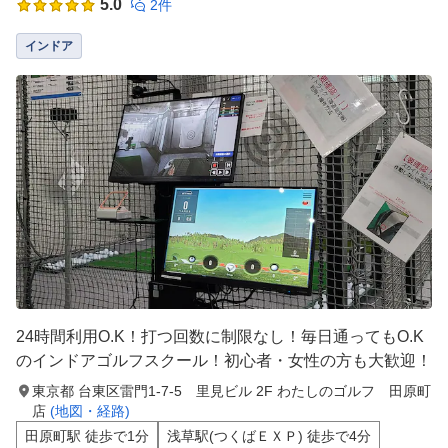
5.0
2件
インドア
24時間利用O.K！打つ回数に制限なし！毎日通ってもO.K
のインドアゴルフスクール！初心者・女性の方も大歓迎！
東京都 台東区雷門1-7-5 里見ビル 2F わたしのゴルフ 田原町
店
(地図・経路)
田原町駅 徒歩で1分
浅草駅(つくばＥＸＰ) 徒歩で4分