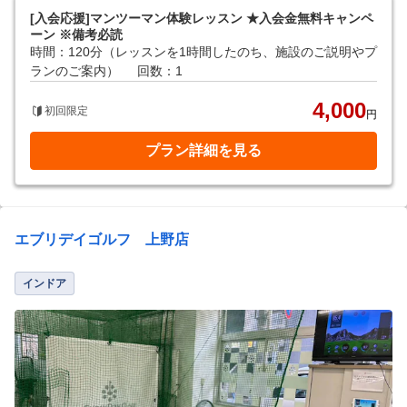
[入会応援]マンツーマン体験レッスン ★入会金無料キャンペ
ーン ※備考必読
時間：120分（レッスンを1時間したのち、施設のご説明やプ
ランのご案内）
回数：1
4,000
初回限定
円
プラン詳細を見る
エブリデイゴルフ 上野店
インドア