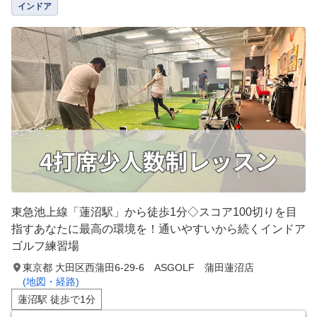
インドア
東急池上線「蓮沼駅」から徒歩1分◇スコア100切りを目
指すあなたに最高の環境を！通いやすいから続くインドア
ゴルフ練習場
東京都 大田区西蒲田6-29-6 ASGOLF 蒲田蓮沼店
(地図・経路)
蓮沼駅 徒歩で1分