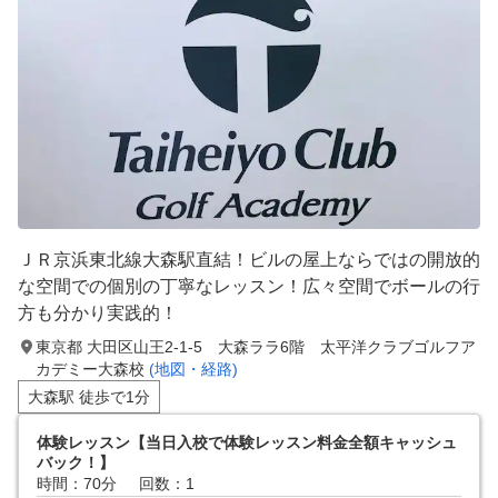
ＪＲ京浜東北線大森駅直結！ビルの屋上ならではの開放的
な空間での個別の丁寧なレッスン！広々空間でボールの行
方も分かり実践的！
東京都 大田区山王2-1-5 大森ララ6階 太平洋クラブゴルフア
カデミー大森校
(地図・経路)
大森駅 徒歩で1分
体験レッスン【当日入校で体験レッスン料金全額キャッシュ
バック！】
時間：70分
回数：1