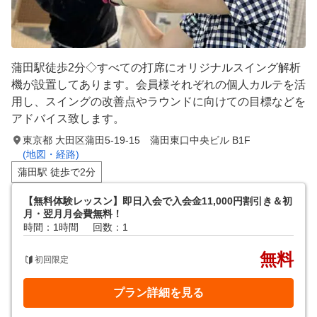
蒲田駅徒歩2分◇すべての打席にオリジナルスイング解析
機が設置してあります。会員様それぞれの個人カルテを活
用し、スイングの改善点やラウンドに向けての目標などを
アドバイス致します。
東京都 大田区蒲田5-19-15 蒲田東口中央ビル B1F
(地図・経路)
蒲田駅 徒歩で2分
【無料体験レッスン】即日入会で入会金11,000円割引き＆初
月・翌月月会費無料！
時間：1時間
回数：1
無料
初回限定
プラン詳細を見る