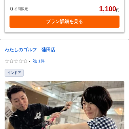
1,100
初回限定
円
プラン詳細を見る
わたしのゴルフ 蒲田店
-
1件
インドア