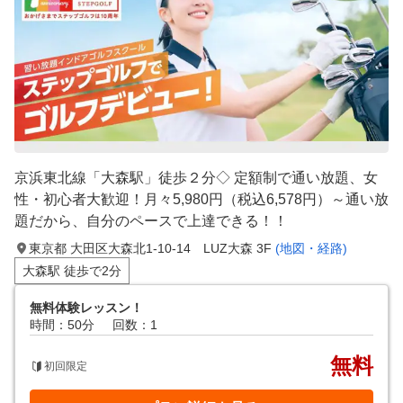
京浜東北線「大森駅」徒歩２分◇ 定額制で通い放題、女
性・初心者大歓迎！月々5,980円（税込6,578円）～通い放
題だから、自分のペースで上達できる！！
東京都 大田区大森北1-10-14 LUZ大森 3F
(地図・経路)
大森駅 徒歩で2分
無料体験レッスン！
時間：50分
回数：1
無料
初回限定