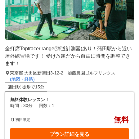
全打席Toptracer range(弾道計測器)あり！蒲田駅から近い
屋外練習場です！ 受け放題だから自由に時間を調整でき
ます！
東京都 大田区新蒲田3-12-2 加藤農園ゴルフリンクス
(地図・経路)
蒲田駅 徒歩で15分
無料体験レッスン！
時間：30分
回数：1
無料
初回限定
プラン詳細を見る