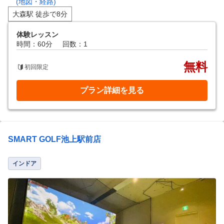
(地図・経路)
大森駅 徒歩で8分
体験レッスン
時間：60分
回数：1
無料
初回限定
プラン詳細を見る
SMART GOLF池上駅前店
インドア