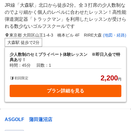
JR線「大森駅」北口から徒歩2分。全３打席の少人数制な
のでより細かく個人のレベルに合わせたレッスン！高性能
弾道測定器「トラックマン」を利用したレッスンが受けら
れる数少ないゴルフスクールです
東京都 大田区山王1-4-3 橋本ビル 4F RIRE大森
(地図・経路)
大森駅 徒歩で2分
少人数制のセミプライベート体験レッスン ※即日入会で特
典あり！
時間：45分
回数：1
2,200
初回限定
円
プラン詳細を見る
ASGOLF 蒲田蓮沼店