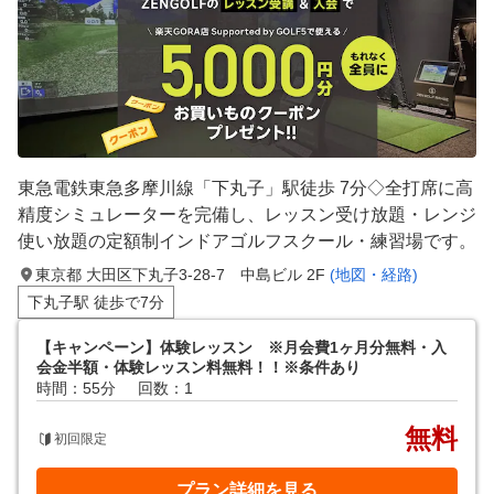
東急電鉄東急多摩川線「下丸子」駅徒歩 7分◇全打席に高
精度シミュレーターを完備し、レッスン受け放題・レンジ
使い放題の定額制インドアゴルフスクール・練習場です。
東京都 大田区下丸子3-28-7 中島ビル 2F
(地図・経路)
下丸子駅 徒歩で7分
【キャンペーン】体験レッスン ※月会費1ヶ月分無料・入
会金半額・体験レッスン料無料！！※条件あり
時間：55分
回数：1
無料
初回限定
プラン詳細を見る