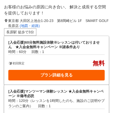
お客様のお悩みの原因に向き合い、 解決と成長する空間
を提供しております！
東京都 大田区上池台1-20-23 第8岡崎ビル 1F SMART GOLF
長原店
(地図・経路)
長原駅 徒歩で3分
[入会応援]60分無料施設体験※レッスンは付いておりませ
ん ★入会金無料キャンペーン ※諸条件あり
時間：60分
回数：1
無料
初回限定
プラン詳細を見る
[入会応援]マンツーマン体験レッスン ★入会金無料キャンペ
ーン ※備考必読
時間：120分（レッスンを1時間したのち、施設のご説明やプ
ランのご案内）
回数：1