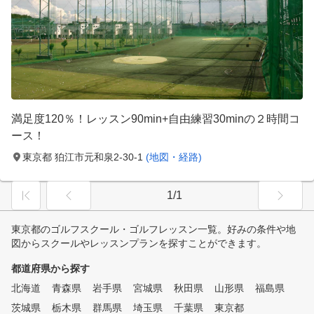
満足度120％！レッスン90min+自由練習30minの２時間コ
ース！
東京都 狛江市元和泉2-30-1
(地図・経路)
1/1
東京都のゴルフスクール・ゴルフレッスン一覧。好みの条件や地
図からスクールやレッスンプランを探すことができます。
都道府県から探す
北海道
青森県
岩手県
宮城県
秋田県
山形県
福島県
茨城県
栃木県
群馬県
埼玉県
千葉県
東京都