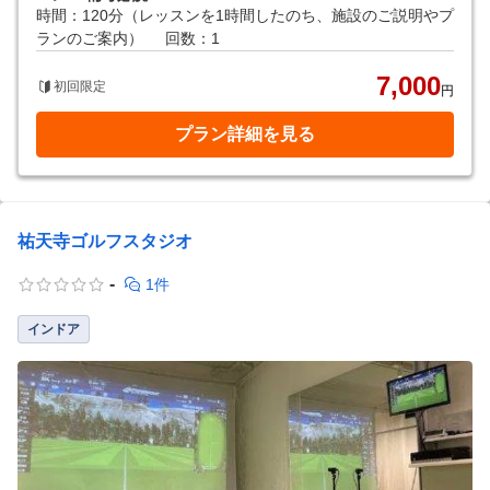
時間：120分（レッスンを1時間したのち、施設のご説明やプ
ランのご案内）
回数：1
7,000
初回限定
円
プラン詳細を見る
祐天寺ゴルフスタジオ
-
1件
インドア