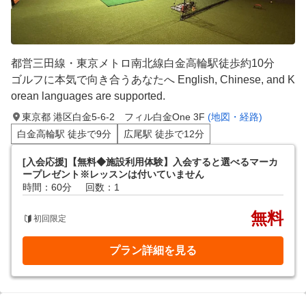
都営三田線・東京メトロ南北線白金高輪駅徒歩約10分
ゴルフに本気で向き合うあなたへ English, Chinese, and K
orean languages are supported.
東京都 港区白金5-6-2 フィル白金One 3F
(地図・経路)
白金高輪駅 徒歩で9分
広尾駅 徒歩で12分
[入会応援]【無料◆施設利用体験】入会すると選べるマーカ
ープレゼント※レッスンは付いていません
時間：60分
回数：1
無料
初回限定
プラン詳細を見る