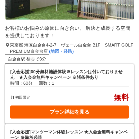
お客様のお悩みの原因に向き合い、 解決と成長する空間
を提供しております！
東京都 港区白金台4-2-7 ヴェール白金台 B1F SMART GOLF
PREMIUM白金台店
(地図・経路)
白金台駅 徒歩で3分
[入会応援]60分無料施設体験※レッスンは付いておりませ
ん ★入会金無料キャンペーン ※諸条件あり
時間：60分
回数：1
無料
初回限定
プラン詳細を見る
[入会応援]マンツーマン体験レッスン ★入会金無料キャンペ
ーン ※備考必読