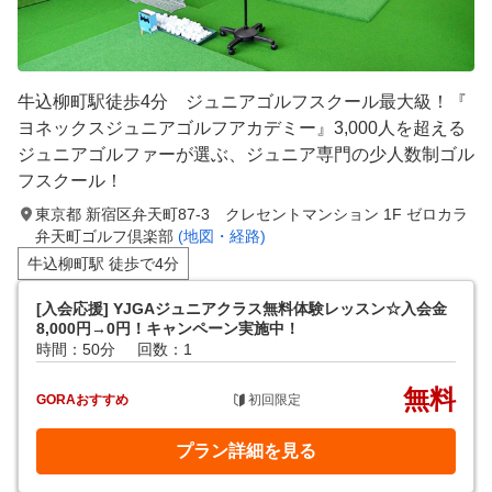
牛込柳町駅徒歩4分 ジュニアゴルフスクール最大級！『
ヨネックスジュニアゴルフアカデミー』3,000人を超える
ジュニアゴルファーが選ぶ、ジュニア専門の少人数制ゴル
フスクール！
東京都 新宿区弁天町87-3 クレセントマンション 1F ゼロカラ
弁天町ゴルフ倶楽部
(地図・経路)
牛込柳町駅 徒歩で4分
[入会応援] YJGAジュニアクラス無料体験レッスン☆入会金
8,000円→0円！キャンペーン実施中！
時間：50分
回数：1
無料
GORAおすすめ
初回限定
プラン詳細を見る