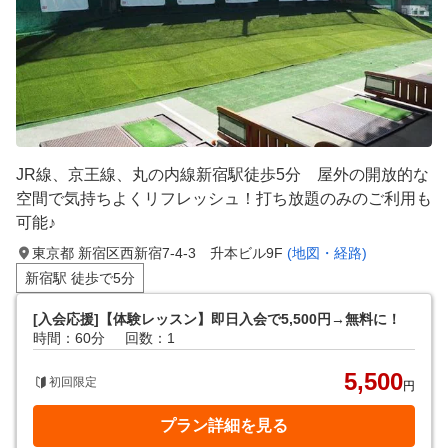
JR線、京王線、丸の内線新宿駅徒歩5分 屋外の開放的な
空間で気持ちよくリフレッシュ！打ち放題のみのご利用も
可能♪
東京都 新宿区西新宿7-4-3 升本ビル9F
(地図・経路)
新宿駅 徒歩で5分
[入会応援]【体験レッスン】即日入会で5,500円→無料に！
時間：60分
回数：1
5,500
初回限定
円
プラン詳細を見る