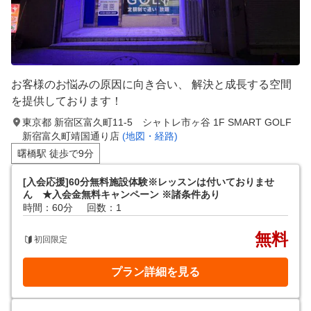
お客様のお悩みの原因に向き合い、 解決と成長する空間
を提供しております！
東京都 新宿区富久町11-5 シャトレ市ヶ谷 1F SMART GOLF
新宿富久町靖国通り店
(地図・経路)
曙橋駅 徒歩で9分
[入会応援]60分無料施設体験※レッスンは付いておりませ
ん ★入会金無料キャンペーン ※諸条件あり
時間：60分
回数：1
無料
初回限定
プラン詳細を見る