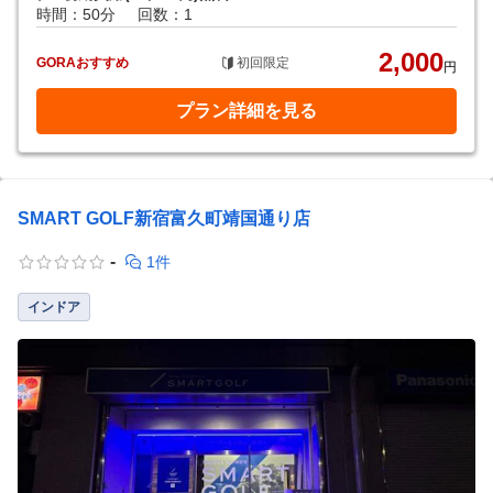
時間：50分
回数：1
2,000
GORAおすすめ
初回限定
円
プラン詳細を見る
SMART GOLF新宿富久町靖国通り店
-
1件
インドア