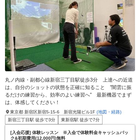
丸ノ内線・副都心線新宿三丁目駅徒歩3分 上達への近道
は、自分のショットの状態を正確に知ること ”闇雲に振
るだけの練習から、効率のよい練習へ” 最新機器でまず
は、体感してください！
東京都 新宿区新宿5-15-6 新宿光陽ビル1F
(地図・経路)
新宿三丁目駅 徒歩で3分
東新宿駅 徒歩で7分
[入会応援] 体験レッスン ※入会で体験料金キャッシュバッ
ク&初期費用(12,000円)無料