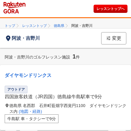
レッスントップへ
トップ
レッスントップ
徳島県
阿波・吉野川
阿波・吉野川
変更
1
阿波・吉野川のゴルフレッスン施設
件
ダイヤモンドリンクス
アウトドア
四国旅客鉄道（JR四国）徳島線牛島駅車で9分
徳島県 名西郡 石井町藍畑字西覚円1100 ダイヤモンドリンク
ス内
(地図・経路)
牛島駅 車・タクシーで9分