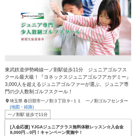
東武鉄道伊勢崎線一ノ割駅徒歩11分 ジュニアゴルフス
クール最大級！『ヨネックスジュニアゴルフアカデミー』
3,000人を超えるジュニアゴルファーが選ぶ、ジュニア専
門の少人数制ゴルフスクール！
埼玉県 春日部市一ノ割３丁目９−１１ 一ノ割ゴルフセンター
(地図・経路)
一ノ割駅 徒歩で11分
[入会応援] YJGAジュニアクラス無料体験レッスン☆入会金
8,000円→0円！キャンペーン実施中！