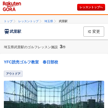
レッスントップへ
トップ
レッスントップ
埼玉県
武里駅
武里駅
変更
3
埼玉県武里駅のゴルフレッスン施設
件
YFC読売ゴルフ教室 春日部校
アウトドア