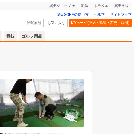
楽天グループ
証券
トラベル
楽天市場
楽天GORAの使い方
ヘルプ
サイトマップ
閲覧履歴
お気に入り
MYページ(予約の確認・変更・取消)
競技
ゴルフ用品