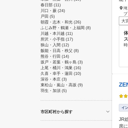
春日部
(11)
埼
川口・蕨
(24)
ブ
戸田
(5)
大
朝霞・志木・和光
(26)
ふじみ野・鶴瀬・上福岡
(8)
川越・本川越
(11)
所沢・小手指
(17)
狭山・入間
(12)
時
飯能・日高・秩父
(8)
熊谷・行田
(14)
坂戸・若葉・鶴ヶ島
(3)
上尾・桶川・鴻巣
(16)
久喜・幸手・蓮田
(10)
深谷・本庄
(3)
ZE
東松山・嵐山・高坂
(9)
羽生・加須
(5)
イ
市区町村から探す
JR
席に