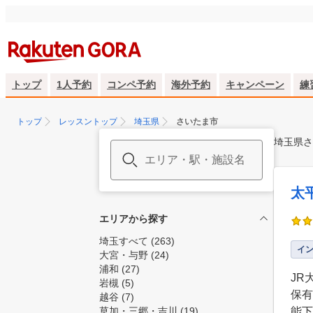
トップ
1人予約
コンペ予約
海外予約
キャンペーン
練
トップ
レッスントップ
埼玉県
さいたま市
埼玉県さ
太
エリアから探す
埼玉すべて
(263)
イ
大宮・与野
(24)
浦和
(27)
JR
岩槻
(5)
保有
越谷
(7)
草加・三郷・吉川
(19)
能下