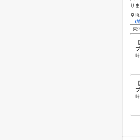
りま
埼
(
東
プ
時
プ
時