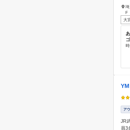
埼
F
大
ゴ
時
Y
ア
JR
員3