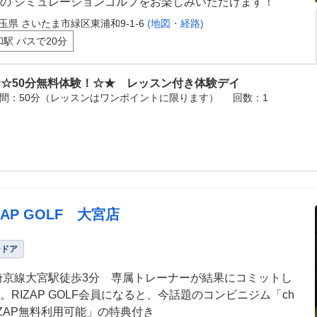
の シミュレーションゴルフをお楽しみいただけます！
玉県 さいたま市緑区東浦和9-1-6
(地図・経路)
和駅 バスで20分
★☆50分無料体験！☆★ レッスン付き体験デイ
間：50分（レッスンはワンポイントに限ります）
回数：1
ZAP GOLF 大宮店
ンドア
埼京線大宮駅徒歩3分 専属トレーナーが結果にコミットし
。RIZAP GOLF会員になると、今話題のコンビニジム「ch
oZAP無料利用可能」の特典付き