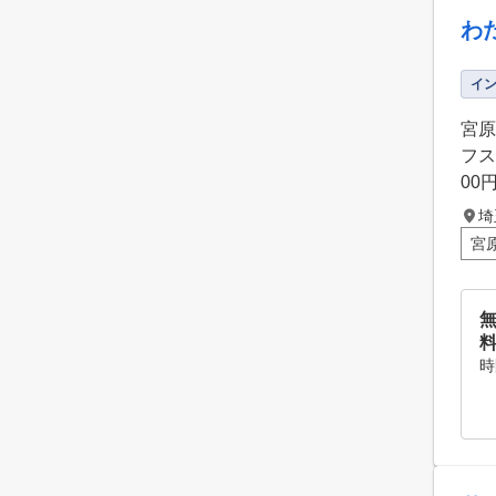
わ
イ
宮原
フス
00
埼
宮
無
時