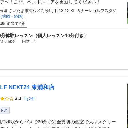
フへ！是非、ベストスコアを更新してください！
玉県 さいたま市浦和区高砂1丁目13-12 3F カナーレゴルフスタジ
オ
(地図・経路)
和駅 徒歩で2分
0分体験レッスン（個人レッスン10分付き）
間：50分
回数：1
LF NEXT24 東浦和店
3.0
2件
ンドア
線浦和駅からバスで20分◇完全貸切の個室で大型スクリー