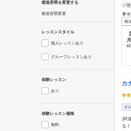
都道府県を変更する
ジ使
都道府県変更
埼
南
レッスンスタイル
個人レッスンあり
時
グループレッスンあり
体験レッスン
カ
あり
イ
体験レッスン価格
JR
無料
る！