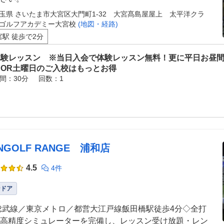
玉県 さいたま市大宮区大門町1-32 大宮髙島屋屋上 太平洋クラ
ゴルフアカデミー大宮校
(地図・経路)
宮駅 徒歩で2分
体験レッスン ※当日入会で体験レッスン無料！更に平日お昼間
スOR土曜日のご入校はもっとお得
間：30分
回数：1
NGOLF RANGE 浦和店
4.5
4件
ンドア
総武線／東京メトロ／都営大江戸線飯田橋駅徒歩4分◇全打
高精度シミュレーターを完備し、レッスン受け放題・レン