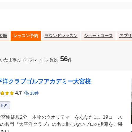
習場
レッスン予約
ラウンドレッスン
ショートコース
アプリ
56
いたま市のゴルフレッスン施設
件
平洋クラブゴルフアカデミー大宮校
4.7
19件
ンドア
大宮駅徒歩2分 本物のクオリティーをあなたに。19コース
の名門『太平洋クラブ』の名に恥じないプロの指導をご堪
さい。