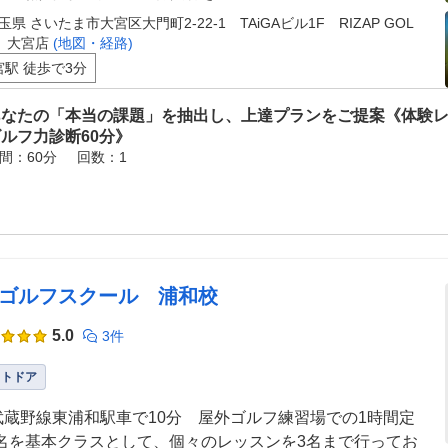
玉県 さいたま市大宮区大門町2-22-1 TAiGAビル1F RIZAP GOL
 大宮店
(地図・経路)
宮駅 徒歩で3分
あなたの「本当の課題」を抽出し、上達プランをご提案《体験
ルフ力診断60分》
間：60分
回数：1
Mゴルフスクール 浦和校
5.0
3件
ウトドア
武蔵野線東浦和駅車で10分 屋外ゴルフ練習場での1時間定
名を基本クラスとして、個々のレッスンを3名まで行ってお