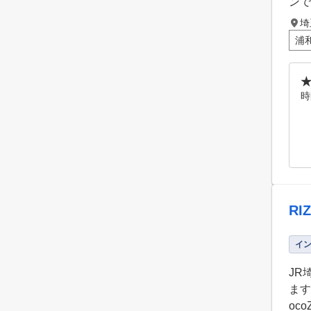
ンで
埼
浦
時
RI
イ
JR
ます
oc