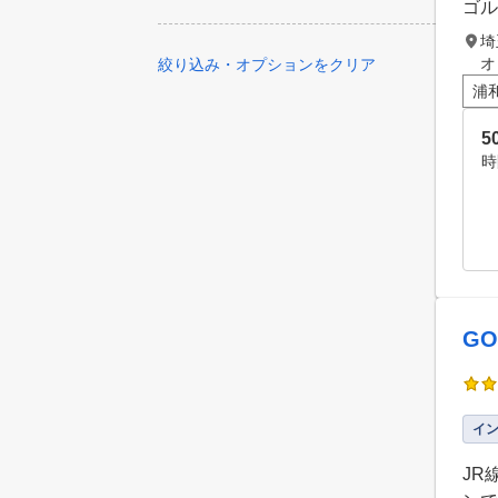
ゴル
埼
絞り込み・オプションをクリア
浦
5
時
GO
イ
JR