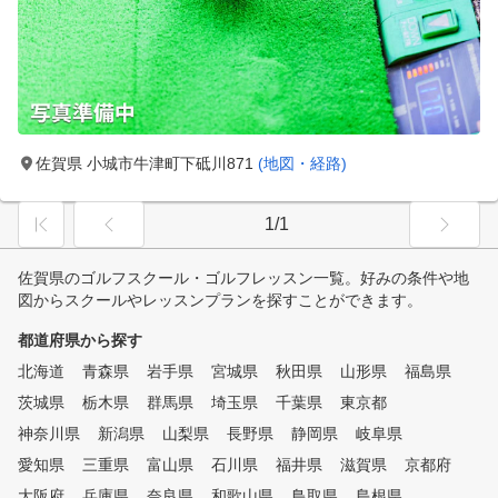
佐賀県 小城市牛津町下砥川871
(地図・経路)
1/1
佐賀県のゴルフスクール・ゴルフレッスン一覧。好みの条件や地
図からスクールやレッスンプランを探すことができます。
都道府県から探す
北海道
青森県
岩手県
宮城県
秋田県
山形県
福島県
茨城県
栃木県
群馬県
埼玉県
千葉県
東京都
神奈川県
新潟県
山梨県
長野県
静岡県
岐阜県
愛知県
三重県
富山県
石川県
福井県
滋賀県
京都府
大阪府
兵庫県
奈良県
和歌山県
鳥取県
島根県