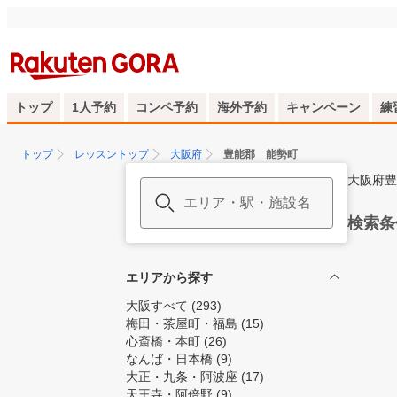
トップ
1人予約
コンペ予約
海外予約
キャンペーン
練
トップ
レッスントップ
大阪府
豊能郡 能勢町
大阪府豊
検索条
エリアから探す
大阪すべて
(293)
梅田・茶屋町・福島
(15)
心斎橋・本町
(26)
なんば・日本橋
(9)
大正・九条・阿波座
(17)
天王寺・阿倍野
(9)