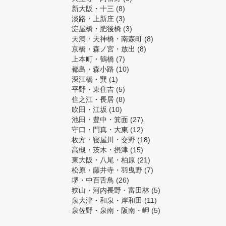
新大阪・十三
(8)
淡路・上新庄
(3)
淀屋橋・肥後橋
(3)
天満・天神橋・南森町
(8)
京橋・森ノ宮・放出
(8)
上本町・鶴橋
(7)
都島・森小路
(10)
深江橋・巽
(1)
平野・東住吉
(5)
住之江・長居
(8)
吹田・江坂
(10)
池田・豊中・箕面
(27)
守口・門真・大東
(12)
枚方・寝屋川・交野
(18)
高槻・茨木・摂津
(15)
東大阪・八尾・柏原
(21)
松原・藤井寺・羽曳野
(7)
堺・中百舌鳥
(26)
狭山・河内長野・富田林
(5)
泉大津・和泉・岸和田
(11)
泉佐野・泉南・阪南・岬
(5)