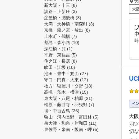
大
新大阪・十三
(8)
大
淡路・上新庄
(3)
淀屋橋・肥後橋
(3)
天満・天神橋・南森町
(8)
京橋・森ノ宮・放出
(8)
上本町・鶴橋
(7)
時
都島・森小路
(10)
深江橋・巽
(1)
平野・東住吉
(5)
住之江・長居
(8)
吹田・江坂
(10)
池田・豊中・箕面
(27)
UC
守口・門真・大東
(12)
枚方・寝屋川・交野
(18)
高槻・茨木・摂津
(15)
東大阪・八尾・柏原
(21)
イ
松原・藤井寺・羽曳野
(7)
堺・中百舌鳥
(26)
大阪
狭山・河内長野・富田林
(5)
泉大津・和泉・岸和田
(11)
四ツ
泉佐野・泉南・阪南・岬
(5)
切な