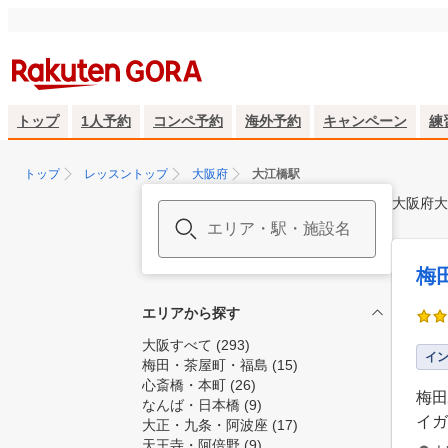
トップ
1人予約
コンペ予約
海外予約
キャンペーン
練
トップ
レッスントップ
大阪府
大江橋駅
大阪府大
梅
エリアから探す
大阪すべて
(293)
イ
梅田・茶屋町・福島
(15)
心斎橋・本町
(26)
梅田
なんば・日本橋
(9)
イガ
大正・九条・阿波座
(17)
天王寺・阿倍野
(9)