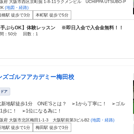
阪府 大阪市西区京町掘 1-8-11ラクメンビル UCHIPPA UTSUBO-P
RK
(地図・経路)
後橋駅 徒歩で3分
本町駅 徒歩で5分
【手ぶらOK】体験レッスン ※即日入会で入会金無料！！
間：50分
回数：1
ンズゴルフアカデミー梅田校
ンドア
北新地駅徒歩1分 ONE’Sとは？ ➢1から丁寧に！ ➢ゴル
1歩に！ ➢1位になる為に！
阪府 大阪市北区梅田1-1-3 大阪駅前第3ビルB2
(地図・経路)
新地駅 徒歩で1分
梅田駅 徒歩で3分