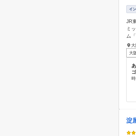
イ
JR
ミッ
ム「
大
大
ゴ
時
淀