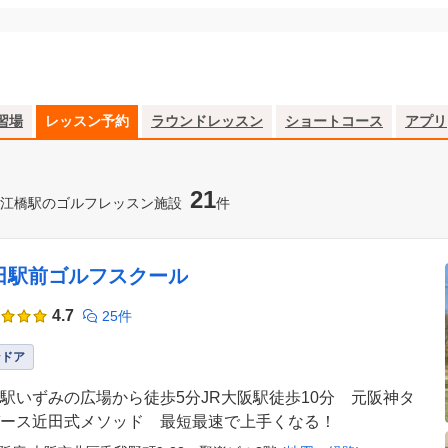
習場
レッスン予約
ラウンドレッスン
ショートコース
アプリ
21
江橋駅のゴルフレッスン施設
件
田駅前ゴルフスクール
4.7
25件
ンドア
駅いずみの広場から徒歩5分JR大阪駅徒歩10分 元阪神タ
ース近田式メソッド 最短最速で上手くなる！