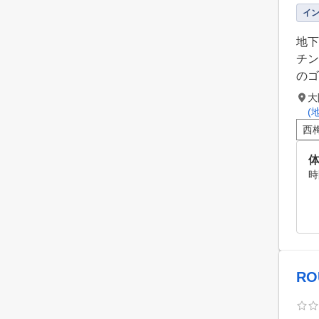
イ
地下
チン
のゴ
大
(
西
体
時
RO