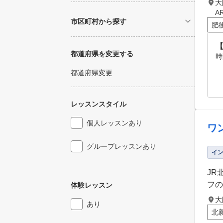
大
A
市区町村から探す
肥
都道府県を変更する
時
都道府県変更
レッスンスタイル
個人レッスンあり
ワ
グループレッスンあり
イ
JR
フの
体験レッスン
大
あり
北