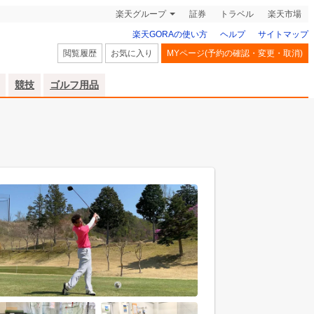
楽天グループ
証券
トラベル
楽天市場
楽天GORAの使い方
ヘルプ
サイトマップ
閲覧履歴
お気に入り
MYページ(予約の確認・変更・取消)
競技
ゴルフ用品