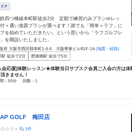
ンドア
鉄四つ橋線本町駅徒歩2分 定額で練習のみプランorレッ
付＋通い放題プランが選べます！誰でも「簡単＝ラフ」に
フを始めていただきたい。という思いから「ラフゴルフレ
」を開設いたしました。
阪府 大阪市西区靱本町1-6-6 大阪華東ビルB1F-1A
(地図・経路)
町駅 徒歩で2分
肥後橋駅 徒歩で5分
[入会応援]体験レッスン★体験当日サブスク会員ご入会の方は体
料頂きません！
間：50分
回数：1
ZAP GOLF 梅田店
-
1件