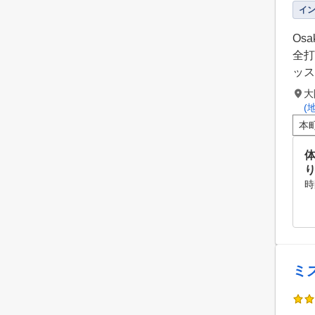
イ
Os
全打
ッス
大
(
本
体
時
ミ