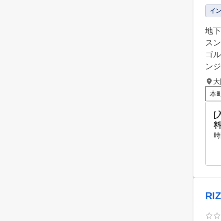
イ
地下
スン
ゴル
ンジ
大
本
時
RI