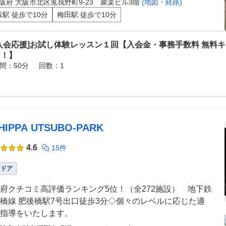
阪府 大阪市北区兎我野町9-23 聚楽ビル3階
(地図・経路)
阪駅 徒歩で10分
梅田駅 徒歩で10分
[入会応援]お試し体験レッスン１回【入会金・事務手数料 無料
中！】
間：50分
回数：1
HIPPA UTSUBO-PARK
4.6
15件
ンドア
府クチコミ高評価ランキング5位！（全272施設） 地下鉄
橋線 肥後橋駅7号出口徒歩3分◇個々のレベルに応じた適
指導をいたします。