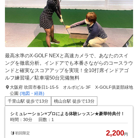
最高水準のX-GOLF NEXと高速カメラで、あなたのスイ
ングを徹底分析。インドアでも本番さながらのコースラウ
ンドと確実なスコアアップを実現！全10打席インドアゴ
ルフ練習場／駐車場50台完備無料
大阪府 吹田市春日1-15-5 オルボビル 3F X-GOLF俱楽部緑地
公園
(地図・経路)
千里山駅 徒歩で13分
桃山台駅 徒歩で13分
シミュレーション×プロによる体験レッスン★豪華特典付！
時間：30分
回数：1
2,200
初回限定
円