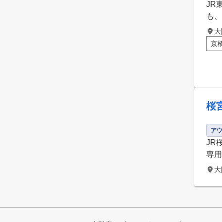
JR
も、
大
京
桜
ア
JR
専用
大