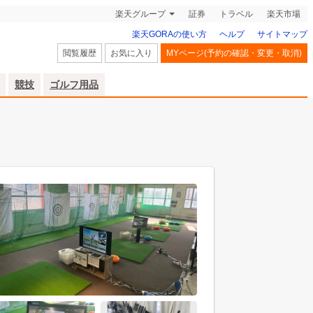
楽天グループ
証券
トラベル
楽天市場
楽天GORAの使い方
ヘルプ
サイトマップ
閲覧履歴
お気に入り
MYページ(予約の確認・変更・取消)
競技
ゴルフ用品