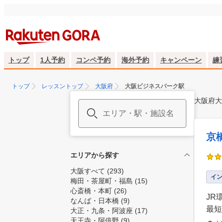
トップ
1人予約
コンペ予約
海外予約
キャンペーン
練
トップ
レッスントップ
大阪府
大阪ビジネスパーク駅
大阪府大
京
エリアから探す
大阪すべて
(293)
イ
梅田・茶屋町・福島
(15)
心斎橋・本町
(26)
JR
なんば・日本橋
(9)
最短
大正・九条・阿波座
(17)
天王寺・阿倍野
(9)