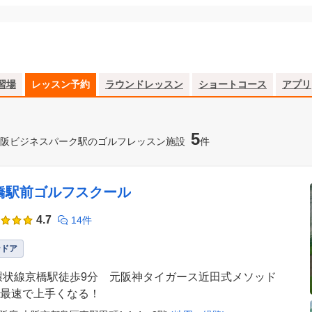
習場
レッスン予約
ラウンドレッスン
ショートコース
アプリ
5
阪ビジネスパーク駅のゴルフレッスン施設
件
橋駅前ゴルフスクール
4.7
14件
ンドア
環状線京橋駅徒歩9分 元阪神タイガース近田式メソッド
最速で上手くなる！