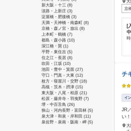
大
新大阪・十三
(8)
京
淡路・上新庄
(3)
淀屋橋・肥後橋
(3)
天満・天神橋・南森町
(8)
[
京橋・森ノ宮・放出
(8)
上本町・鶴橋
(7)
時
都島・森小路
(10)
深江橋・巽
(1)
平野・東住吉
(5)
住之江・長居
(8)
吹田・江坂
(10)
池田・豊中・箕面
(27)
チ
守口・門真・大東
(12)
枚方・寝屋川・交野
(18)
高槻・茨木・摂津
(15)
東大阪・八尾・柏原
(21)
イ
松原・藤井寺・羽曳野
(7)
堺・中百舌鳥
(26)
JR
狭山・河内長野・富田林
(5)
泉大津・和泉・岸和田
(11)
い！
泉佐野・泉南・阪南・岬
(5)
大