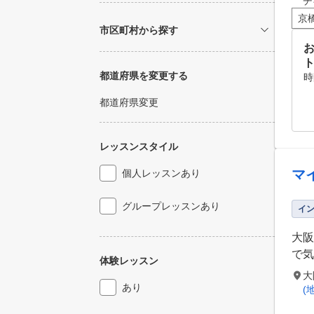
チ
京
市区町村から探す
お
都道府県を変更する
時
都道府県変更
レッスンスタイル
マ
個人レッスンあり
グループレッスンあり
イ
大阪
で気
体験レッスン
大
あり
(