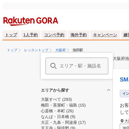
トップ
1人予約
コンペ予約
海外予約
キャンペーン
練
トップ
レッスントップ
大阪府
池田駅
大阪府池
SM
エリアから探す
イ
大阪すべて
(293)
梅田・茶屋町・福島
(15)
お客
心斎橋・本町
(26)
して
なんば・日本橋
(9)
大
大正・九条・阿波座
(17)
天王寺・阿倍野
(9)
池