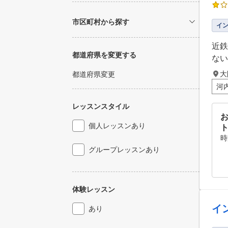
市区町村から探す
イ
近鉄
都道府県を変更する
ない
大
都道府県変更
河
レッスンスタイル
お
個人レッスンあり
時
グループレッスンあり
体験レッスン
イ
あり