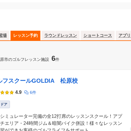
習場
レッスン予約
ラウンドレッスン
ショートコース
アプリ
6
原市のゴルフレッスン施設
件
ルフスクールGOLDIA 松原校
4.9
6件
ンドア
シミュレーター完備の全12打席のレッスンスクール！アプ
チエリア・24時間ジム＆暗闇バイク併設！様々なレッスン
習ができお客様のゴルフライフをサポート