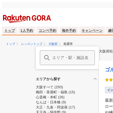
トップ
1人予約
コンペ予約
海外予約
キャンペーン
練
トップ
レッスントップ
大阪府
松原市
大阪府松
ゴ
エリアから探す
大阪すべて
(293)
イ
梅田・茶屋町・福島
(15)
心斎橋・本町
(26)
最新
なんば・日本橋
(9)
ロー
大正・九条・阿波座
(17)
天王寺・阿倍野
(9)
や練