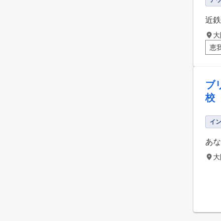
ア
近鉄
大
恵
ブ
校
イ
あな
大