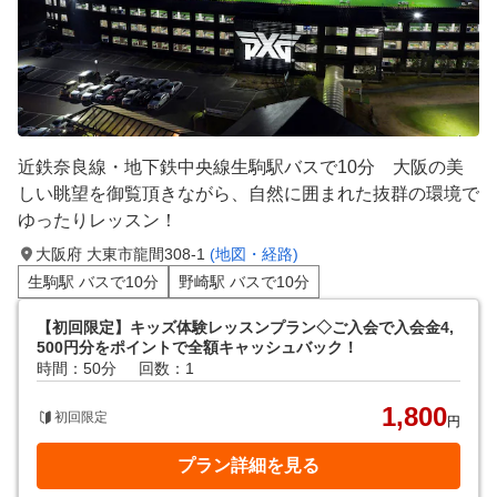
近鉄奈良線・地下鉄中央線生駒駅バスで10分 大阪の美
しい眺望を御覧頂きながら、自然に囲まれた抜群の環境で
ゆったりレッスン！
大阪府 大東市龍間308-1
(地図・経路)
生駒駅 バスで10分
野崎駅 バスで10分
【初回限定】キッズ体験レッスンプラン◇ご入会で入会金4,
500円分をポイントで全額キャッシュバック！
時間：50分
回数：1
1,800
初回限定
円
プラン詳細を見る