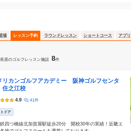
習場
レッスン予約
ラウンドレッスン
ショートコース
アプリ
8
長居のゴルフレッスン施設
件
メリカンゴルフアカデミー 阪神ゴルフセンタ
 住之江校
4.9
41件
ウトドア
鉄四つ橋線北加賀屋駅徒歩20分 開校30年の実績！近畿エ
各地でゴルフスクールを運営しております。