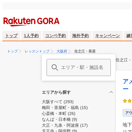
トップ
1人予約
コンペ予約
海外予約
キャンペーン
練
トップ
レッスントップ
大阪府
住之江・長居
住之江・
ア
ー
エリアから探す
大阪すべて
(293)
梅田・茶屋町・福島
(15)
ア
心斎橋・本町
(26)
なんば・日本橋
(9)
地下
大正・九条・阿波座
(17)
天王寺・阿倍野
(9)
リア