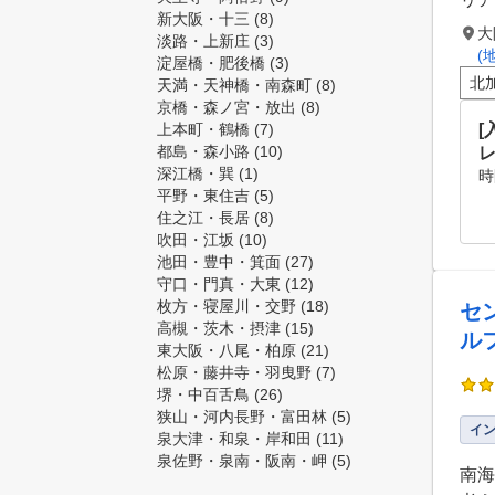
新大阪・十三
(8)
大
淡路・上新庄
(3)
(
淀屋橋・肥後橋
(3)
北
天満・天神橋・南森町
(8)
京橋・森ノ宮・放出
(8)
上本町・鶴橋
(7)
都島・森小路
(10)
深江橋・巽
(1)
時
平野・東住吉
(5)
住之江・長居
(8)
吹田・江坂
(10)
池田・豊中・箕面
(27)
守口・門真・大東
(12)
枚方・寝屋川・交野
(18)
セ
高槻・茨木・摂津
(15)
ル
東大阪・八尾・柏原
(21)
松原・藤井寺・羽曳野
(7)
堺・中百舌鳥
(26)
狭山・河内長野・富田林
(5)
イ
泉大津・和泉・岸和田
(11)
泉佐野・泉南・阪南・岬
(5)
南海