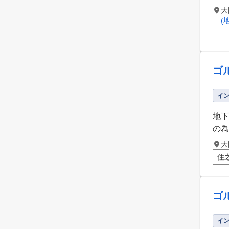
大
(
ゴ
イ
地下
の為
大
住
ゴ
イ