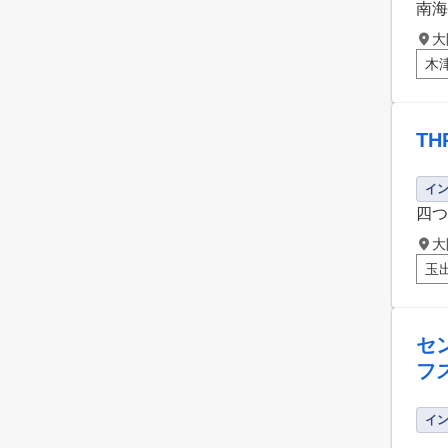
南海
大
木
TH
イ
四つ
大
玉
セ
フ
イ