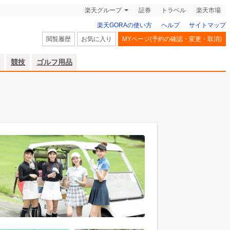
楽天グループ
証券
トラベル
楽天市場
楽天GORAの使い方
ヘルプ
サイトマップ
閲覧履歴
お気に入り
MYページ(予約の確認・変更・取消)
競技
ゴルフ用品