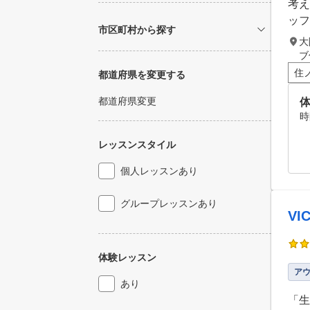
考え
ッフ
市区町村から探す
大
ブ
住
都道府県を変更する
都道府県変更
時
レッスンスタイル
個人レッスンあり
グループレッスンあり
V
体験レッスン
ア
あり
「生徒様