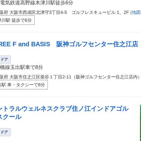
電気鉄道高野線木津川駅徒歩6分
阪府 大阪市西成区北津守3丁目4-5 ゴルフレスキュービル 1、2F
(地
津川駅 徒歩で6分
REE F and BASIS 阪神ゴルフセンター住之江店
ンドア
橋線玉出駅車で8分
阪府 大阪市住之江区柴谷１丁目2-11（阪神ゴルフセンター住之江店内
出駅 車・タクシーで8分
ントラルウェルネスクラブ住ノ江インドアゴル
スクール
ンドア