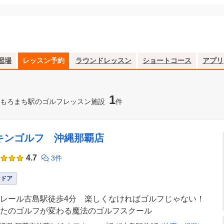
習場
レッスン予約
ラウンドレッスン
ショートコース
アプリ
1
もろまち駅のゴルフレッスン施設
件
キンゴルフ 沖縄那覇店
4.7
3件
ンドア
レール古島駅徒歩4分 楽しくなければゴルフじゃない！
たのゴルフが変わる魔法のゴルフスクール