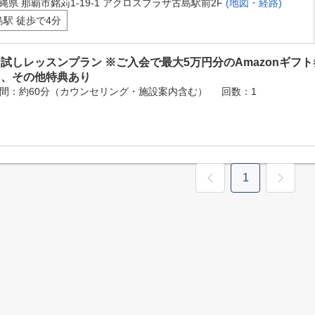
縄県 那覇市銘苅1-19-1 アクロスプラザ古島駅前2F
(地図・経路)
島駅 徒歩で4分
試しレッスンプラン ※ご入会で最大5万円分のAmazonギフ
ト、その他特典あり
間：約60分（カウンセリング・施設案内含む）
回数：1
1