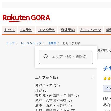
トップ
1人予約
コンペ予約
海外予約
キャンペーン
練
トップ
レッスントップ
沖縄県
おもろまち駅
沖縄県お
チ
エリアから探す
沖縄すべて
(24)
イ
那覇
(8)
豊見城・南風原・与那原
(5)
ゆい
糸満・八重瀬・南城
(3)
あな
浦添・西原・宜野湾
(4)
北谷・沖縄市・うるま
(2)