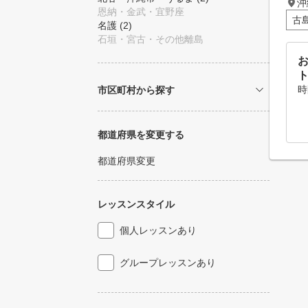
沖
恩納・金武・宜野座
古
名護
(2)
石垣・宮古・その他離島
お
時
市区町村から探す
都道府県を変更する
都道府県変更
レッスンスタイル
個人レッスンあり
グループレッスンあり