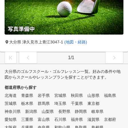
大分県 津久見市上青江3047-1
(地図・経路)
1/1
大分県のゴルフスクール・ゴルフレッスン一覧。好みの条件や地
図からスクールやレッスンプランを探すことができます。
都道府県から探す
北海道
青森県
岩手県
宮城県
秋田県
山形県
福島県
茨城県
栃木県
群馬県
埼玉県
千葉県
東京都
神奈川県
新潟県
山梨県
長野県
静岡県
岐阜県
愛知県
三重県
富山県
石川県
福井県
滋賀県
京都府
大阪府
兵庫県
奈良県
和歌山県
鳥取県
島根県