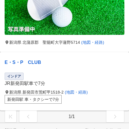
新潟県 北蒲原郡 聖籠町大字蓮野5714
(地図・経路)
E・S・P CLUB
インドア
JR新発田駅車で7分
新潟県 新発田市荒町甲1518-2
(地図・経路)
新発田駅 車・タクシーで7分
1/1