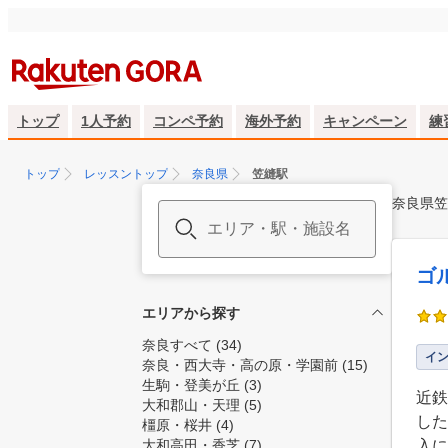
トップ
1人予約
コンペ予約
海外予約
キャンペーン
練
トップ
レッスントップ
奈良県
笠縫駅
奈良県笠
ゴ
エリアから探す
奈良すべて
(34)
イ
奈良・西大寺・高の原・学園前
(15)
生駒・登美が丘
(3)
近鉄
大和郡山・天理
(5)
した
橿原・桜井
(4)
大和高田・香芝
(7)
入に