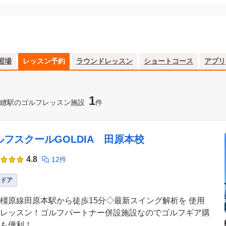
習場
レッスン予約
ラウンドレッスン
ショートコース
アプリ
1
縫駅のゴルフレッスン施設
件
ルフスクールGOLDIA 田原本校
4.8
12件
ンドア
橿原線田原本駅から徒歩15分◇最新スイング解析を 使用
レッスン！ゴルフパートナー併設施設なのでゴルフギア購
も便利！