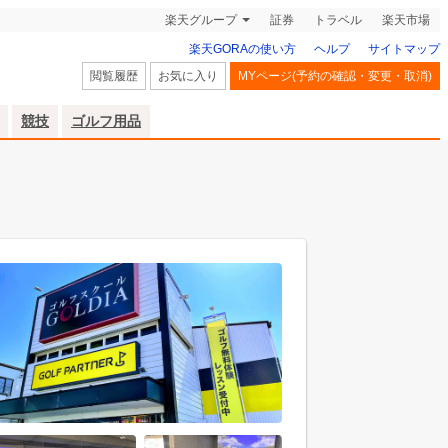
楽天グループ
証券
トラベル
楽天市場
楽天GORAの使い方
ヘルプ
サイトマップ
閲覧履歴
お気に入り
MYページ(予約の確認・変更・取消)
競技
ゴルフ用品