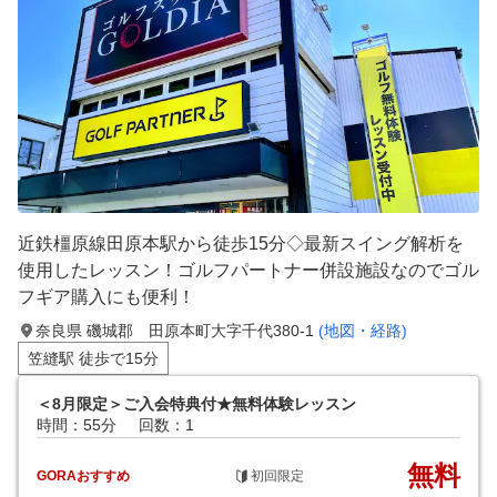
近鉄橿原線田原本駅から徒歩15分◇最新スイング解析を
使用したレッスン！ゴルフパートナー併設施設なのでゴル
フギア購入にも便利！
奈良県 磯城郡 田原本町大字千代380-1
(地図・経路)
笠縫駅 徒歩で15分
＜8月限定＞ご入会特典付★無料体験レッスン
時間：55分
回数：1
無料
GORAおすすめ
初回限定