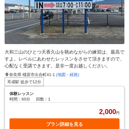
大和三山のひとつ天香久山を眺めながらの練習は、最高で
すよ。レベルにあわせたレッスンをさせて頂きますので、
心配なく受講できます。是非一度お越しください。
奈良県 橿原市出合町41-1
(地図・経路)
耳成駅 徒歩で12分
体験レッスン
時間：60分
回数：1
2,000
円
プラン詳細を見る