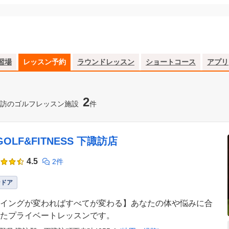
習場
レッスン予約
ラウンドレッスン
ショートコース
アプリ
2
訪のゴルフレッスン施設
件
 GOLF&FITNESS 下諏訪店
4.5
2件
ンドア
イングが変わればすべてが変わる】あなたの体や悩みに合
たプライベートレッスンです。