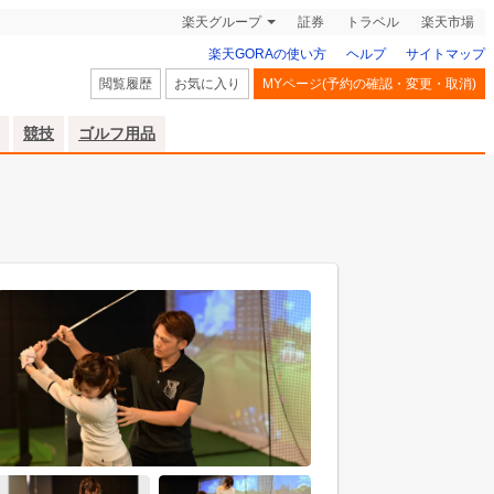
楽天グループ
証券
トラベル
楽天市場
楽天GORAの使い方
ヘルプ
サイトマップ
閲覧履歴
お気に入り
MYページ(予約の確認・変更・取消)
競技
ゴルフ用品