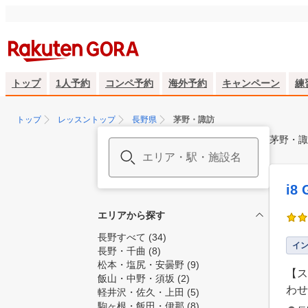
トップ
1人予約
コンペ予約
海外予約
キャンペーン
練
トップ
レッスントップ
長野県
茅野・諏訪
茅野・諏
i8
エリアから探す
長野すべて
(34)
イ
長野・千曲
(8)
松本・塩尻・安曇野
(9)
【ス
飯山・中野・須坂
(2)
わせ
軽井沢・佐久・上田
(5)
駒ヶ根・飯田・伊那
(8)