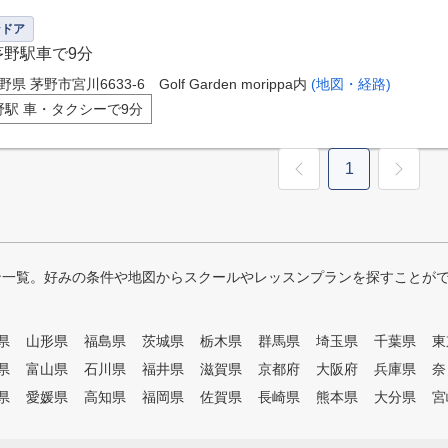
ンドア
茅野駅車で9分
野県 茅野市宮川6633-6 Golf Garden morippa内
(地図・経路)
野駅 車・タクシーで9分
1
ン一覧。好みの条件や地図からスクールやレッスンプランを探すことが
県
山形県
福島県
茨城県
栃木県
群馬県
埼玉県
千葉県
東
県
富山県
石川県
福井県
滋賀県
京都府
大阪府
兵庫県
奈
県
愛媛県
高知県
福岡県
佐賀県
長崎県
熊本県
大分県
宮