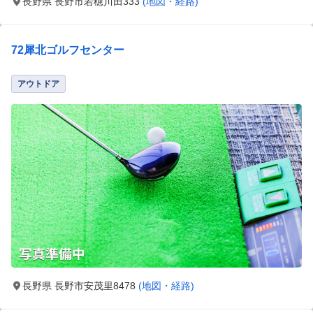
長野県 長野市若穂川田333
(地図・経路)
72犀北ゴルフセンター
アウトドア
長野県 長野市安茂里8478
(地図・経路)