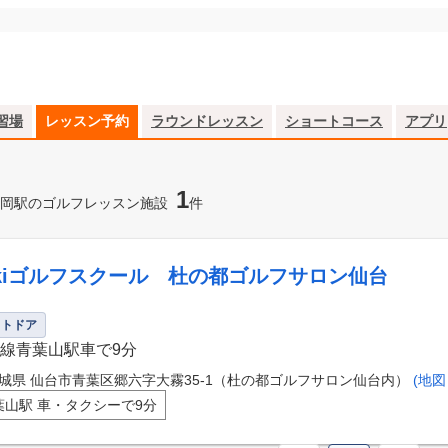
習場
レッスン予約
ラウンドレッスン
ショートコース
アプリ
1
岡駅のゴルフレッスン施設
件
ikiゴルフスクール 杜の都ゴルフサロン仙台
ウトドア
線青葉山駅車で9分
城県 仙台市青葉区郷六字大霧35-1（杜の都ゴルフサロン仙台内）
(地図
葉山駅 車・タクシーで9分