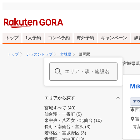
トップ
1人予約
コンペ予約
海外予約
キャンペーン
練
トップ
レッスントップ
宮城県
葛岡駅
宮城県葛
M
エリアから探す
ア
宮城すべて
(40)
東西
仙台駅・一番町
(5)
宮
泉中央・八乙女・北仙台
(10)
長町・南仙台・富沢
(3)
青
若林区・宮城野区
(3)
青葉区・太白区
(13)