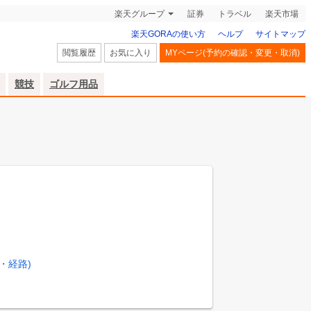
楽天グループ
証券
トラベル
楽天市場
楽天GORAの使い方
ヘルプ
サイトマップ
閲覧履歴
お気に入り
MYページ(予約の確認・変更・取消)
競技
ゴルフ用品
・経路)